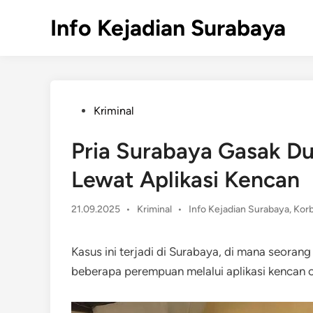
Skip
Info Kejadian Surabaya
to
content
Posted
Kriminal
in
Pria Surabaya Gasak Du
Lewat Aplikasi Kencan
Posted
21.09.2025
•
Kriminal
•
Info Kejadian Surabaya
,
Korb
in
Kasus ini terjadi di Surabaya, di mana seora
beberapa perempuan melalui aplikasi kencan 