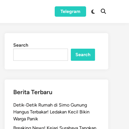
Switch
Telegram
Open
to
Search
dark
mode
Search
Search
Berita Terbaru
Detik-Detik Rumah di Simo Gunung
Hangus Terbakar! Ledakan Kecil Bikin
Warga Panik
Breaking News! Kejari Surabaya Tangkap