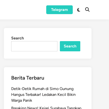
Switch
Telegram
Open
to
Search
dark
mode
Search
Search
Berita Terbaru
Detik-Detik Rumah di Simo Gunung
Hangus Terbakar! Ledakan Kecil Bikin
Warga Panik
Breaking News! Kejari Surabaya Tangkap