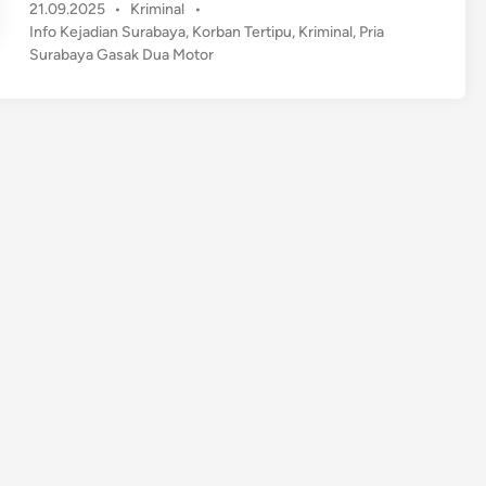
P
21.09.2025
•
Kriminal
•
i
o
Info Kejadian Surabaya
,
Korban Tertipu
,
Kriminal
,
Pria
a
s
Surabaya Gasak Dua Motor
S
t
u
e
r
d
a
i
n
b
a
y
a
G
a
s
a
k
D
u
a
M