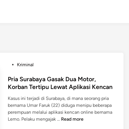
P
Kriminal
o
s
Pria Surabaya Gasak Dua Motor,
t
Korban Tertipu Lewat Aplikasi Kencan
e
Kasus ini terjadi di Surabaya, di mana seorang pria
d
bernama Umar Faruk (22) diduga menipu beberapa
i
perempuan melalui aplikasi kencan online bernama
n
P
Lemo. Pelaku mengajak …
Read more
r