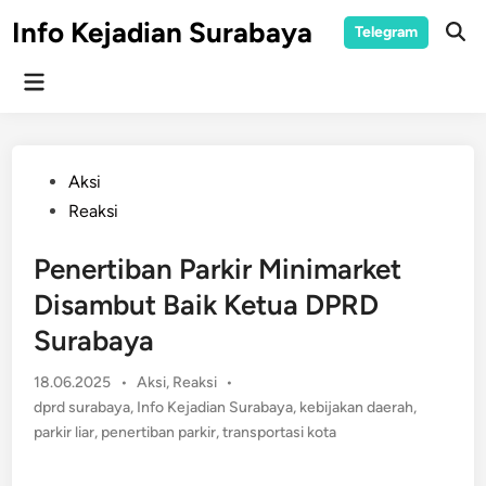
Skip
Info Kejadian Surabaya
Telegram
to
Ope
Sear
content
Main
Menu
Posted
Aksi
in
Reaksi
Penertiban Parkir Minimarket
Disambut Baik Ketua DPRD
Surabaya
Posted
18.06.2025
•
Aksi
,
Reaksi
•
in
dprd surabaya
,
Info Kejadian Surabaya
,
kebijakan daerah
,
parkir liar
,
penertiban parkir
,
transportasi kota