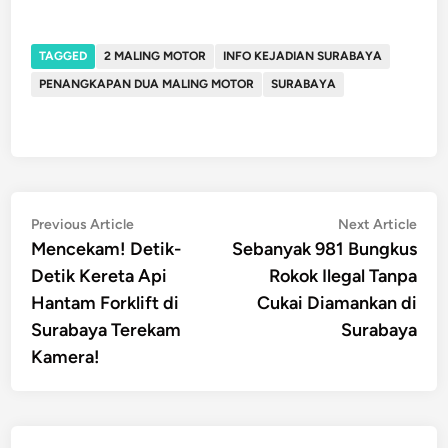
TAGGED
2 MALING MOTOR
INFO KEJADIAN SURABAYA
PENANGKAPAN DUA MALING MOTOR
SURABAYA
Post
Previous
Nex
Previous Article
Next Article
article:
artic
Mencekam! Detik-
Sebanyak 981 Bungkus
navigation
Detik Kereta Api
Rokok Ilegal Tanpa
Hantam Forklift di
Cukai Diamankan di
Surabaya Terekam
Surabaya
Kamera!