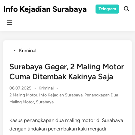
Skip
Info Kejadian Surabaya
Telegram
to
Ope
Sear
content
Main
Menu
Posted
Kriminal
in
Surabaya Geger, 2 Maling Motor
Cuma Ditembak Kakinya Saja
Posted
06.07.2025
•
Kriminal
•
in
2 Maling Motor
,
Info Kejadian Surabaya
,
Penangkapan Dua
Maling Motor
,
Surabaya
Kasus penangkapan dua maling motor di Surabaya
dengan tindakan penembakan kaki menjadi