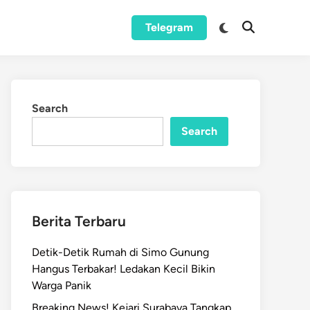
Switch
Telegram
Open
to
Search
dark
mode
Search
Search
Berita Terbaru
Detik-Detik Rumah di Simo Gunung
Hangus Terbakar! Ledakan Kecil Bikin
Warga Panik
Breaking News! Kejari Surabaya Tangkap