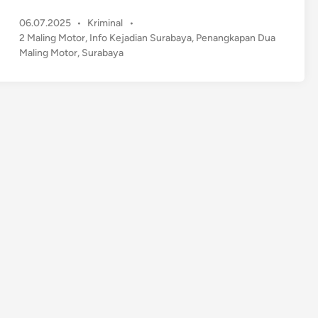
u
P
06.07.2025
•
Kriminal
•
r
o
2 Maling Motor
,
Info Kejadian Surabaya
,
Penangkapan Dua
a
s
Maling Motor
,
Surabaya
b
t
a
e
y
d
a
i
n
G
e
g
e
r
,
2
M
a
l
i
n