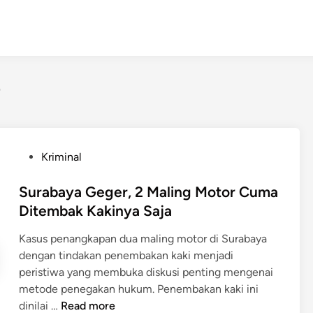
P
Kriminal
o
s
Surabaya Geger, 2 Maling Motor Cuma
t
Ditembak Kakinya Saja
e
Kasus penangkapan dua maling motor di Surabaya
d
dengan tindakan penembakan kaki menjadi
i
peristiwa yang membuka diskusi penting mengenai
n
metode penegakan hukum. Penembakan kaki ini
S
dinilai …
Read more