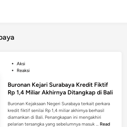
baya
P
Aksi
o
Reaksi
s
t
Buronan Kejari Surabaya Kredit Fiktif
e
Rp 1,4 Miliar Akhirnya Ditangkap di Bali
d
Buronan Kejaksaan Negeri Surabaya terkait perkara
i
kredit fiktif senilai Rp 1,4 miliar akhirnya berhasil
n
diamankan di Bali. Penangkapan ini mengakhiri
B
pelarian tersangka yang sebelumnya masuk …
Read