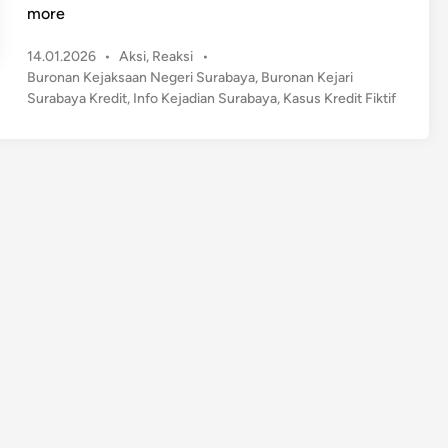
u
more
r
P
14.01.2026
•
Aksi
,
Reaksi
•
o
o
Buronan Kejaksaan Negeri Surabaya
,
Buronan Kejari
n
s
Surabaya Kredit
,
Info Kejadian Surabaya
,
Kasus Kredit Fiktif
a
t
n
e
K
d
e
i
n
j
a
r
i
S
u
r
a
b
a
y