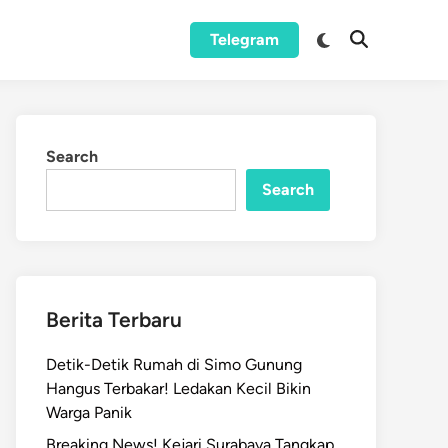
Switch
Telegram
Open
to
Search
dark
mode
Search
Search
Berita Terbaru
Detik-Detik Rumah di Simo Gunung
Hangus Terbakar! Ledakan Kecil Bikin
Warga Panik
Breaking News! Kejari Surabaya Tangkap