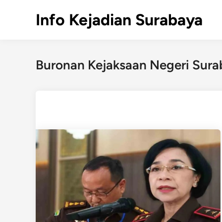
Skip
Info Kejadian Surabaya
to
content
Buronan Kejaksaan Negeri Sura