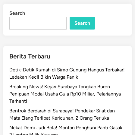
K
d
e
i
Search
n
j
Search
a
r
i
S
u
Berita Terbaru
r
a
Detik-Detik Rumah di Simo Gunung Hangus Terbakar!
b
Ledakan Kecil Bikin Warga Panik
a
Breaking News! Kejari Surabaya Tangkap Buron
y
Penipuan Modal Usaha Gula Rp10 Miliar, Pelariannya
a
Terhenti
K
r
Bentrok Berdarah di Surabaya! Pendekar Silat dan
e
Mata Elang Terlibat Kericuhan, 2 Orang Terluka
d
Nekat Demi Judi Bola! Mantan Penghuni Panti Gasak
i
2 Laptop Milik Yayasan