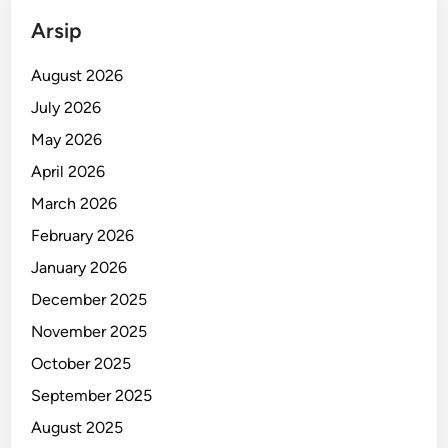
k
Arsip
h
i
August 2026
r
July 2026
n
May 2026
y
a
April 2026
D
March 2026
i
February 2026
t
a
January 2026
n
December 2025
g
November 2025
k
a
October 2025
p
September 2025
d
August 2025
i