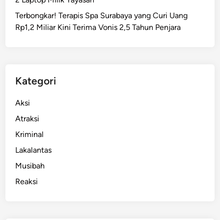
t
Terbongkar! Terapis Spa Surabaya yang Curi Uang
F
Rp1,2 Miliar Kini Terima Vonis 2,5 Tahun Penjara
i
k
t
i
f
Kategori
R
p
Aksi
1
Atraksi
,
Kriminal
4
M
Lakalantas
i
Musibah
l
Reaksi
i
a
r
A