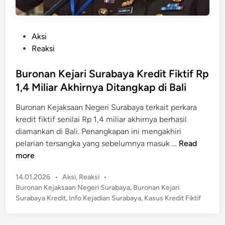
P
Aksi
o
Reaksi
s
t
Buronan Kejari Surabaya Kredit Fiktif Rp
e
1,4 Miliar Akhirnya Ditangkap di Bali
d
Buronan Kejaksaan Negeri Surabaya terkait perkara
i
kredit fiktif senilai Rp 1,4 miliar akhirnya berhasil
n
diamankan di Bali. Penangkapan ini mengakhiri
B
pelarian tersangka yang sebelumnya masuk …
Read
u
more
r
P
14.01.2026
•
Aksi
,
Reaksi
•
o
o
Buronan Kejaksaan Negeri Surabaya
,
Buronan Kejari
n
s
Surabaya Kredit
,
Info Kejadian Surabaya
,
Kasus Kredit Fiktif
a
t
n
e