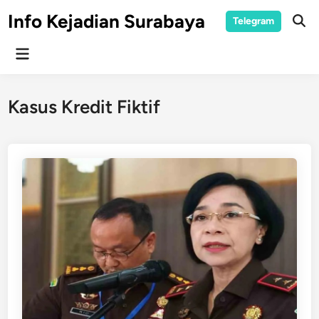
Skip
Info Kejadian Surabaya
Telegram
to
Ope
Sear
content
Main
Menu
Kasus Kredit Fiktif