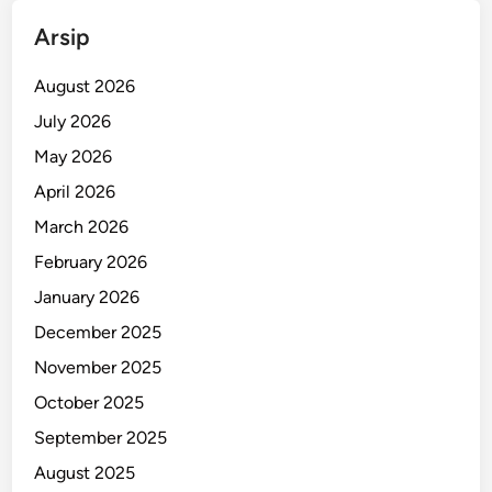
a
Arsip
m
a
August 2026
n
July 2026
B
May 2026
u
n
April 2026
g
March 2026
k
February 2026
u
l
January 2026
D
December 2025
i
November 2025
t
a
October 2025
n
September 2025
g
August 2025
k