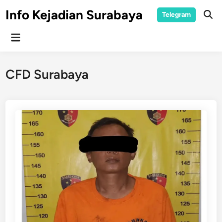
Skip
Info Kejadian Surabaya
Telegram
to
Ope
Sear
content
Main
Menu
CFD Surabaya