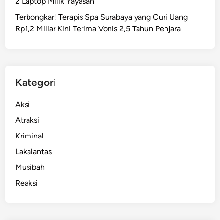
2 Laptop Milik Yayasan
s
Terbongkar! Terapis Spa Surabaya yang Curi Uang
e
Rp1,2 Miliar Kini Terima Vonis 2,5 Tahun Penjara
l
P
e
n
g
Kategori
u
n
Aksi
j
Atraksi
u
Kriminal
n
g
Lakalantas
D
Musibah
i
Reaksi
C
F
D
T