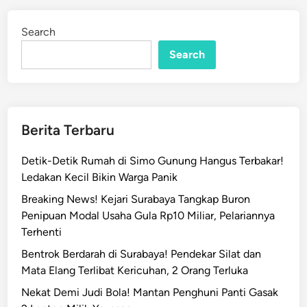
v
d
i
i
Search
n
s
Search
K
a
m
b
u
Berita Terbaru
h
a
Detik-Detik Rumah di Simo Gunung Hangus Terbakar!
n
Ledakan Kecil Bikin Warga Panik
C
Breaking News! Kejari Surabaya Tangkap Buron
o
Penipuan Modal Usaha Gula Rp10 Miliar, Pelariannya
p
Terhenti
e
t
Bentrok Berdarah di Surabaya! Pendekar Silat dan
P
Mata Elang Terlibat Kericuhan, 2 Orang Terluka
o
Nekat Demi Judi Bola! Mantan Penghuni Panti Gasak
n