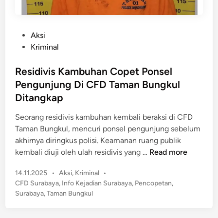
P
Aksi
o
Kriminal
s
t
Residivis Kambuhan Copet Ponsel
e
Pengunjung Di CFD Taman Bungkul
d
Ditangkap
i
n
Seorang residivis kambuhan kembali beraksi di CFD
Taman Bungkul, mencuri ponsel pengunjung sebelum
akhirnya diringkus polisi. Keamanan ruang publik
R
kembali diuji oleh ulah residivis yang …
Read more
e
P
14.11.2025
•
Aksi
,
Kriminal
•
s
o
CFD Surabaya
,
Info Kejadian Surabaya
,
Pencopetan
,
i
s
Surabaya
,
Taman Bungkul
d
t
i
e