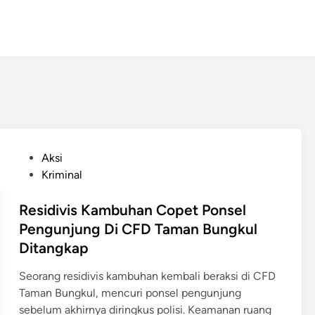
P
Aksi
o
Kriminal
s
t
Residivis Kambuhan Copet Ponsel
e
Pengunjung Di CFD Taman Bungkul
d
Ditangkap
i
n
Seorang residivis kambuhan kembali beraksi di CFD
Taman Bungkul, mencuri ponsel pengunjung
sebelum akhirnya diringkus polisi. Keamanan ruang