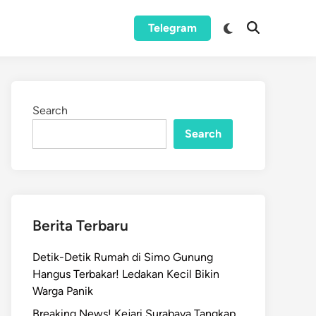
Switch
Telegram
Open
to
Search
dark
mode
Search
Search
Berita Terbaru
Detik-Detik Rumah di Simo Gunung
Hangus Terbakar! Ledakan Kecil Bikin
Warga Panik
Breaking News! Kejari Surabaya Tangkap