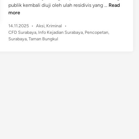
R
publik kembali diuji oleh ulah residivis yang …
Read
e
more
s
P
14.11.2025
•
Aksi
,
Kriminal
•
i
o
CFD Surabaya
,
Info Kejadian Surabaya
,
Pencopetan
,
d
s
Surabaya
,
Taman Bungkul
i
t
v
e
i
d
s
i
n
K
a
m
b
u
h
a
n
C
o