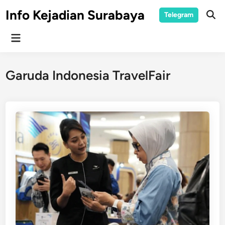
Skip
Info Kejadian Surabaya
Telegram
to
Ope
Sear
content
Main
Menu
Garuda Indonesia TravelFair