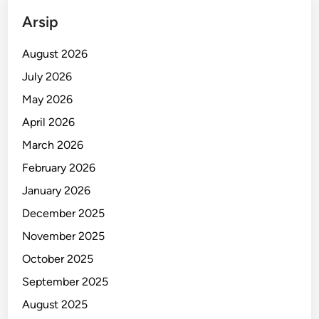
t
Arsip
T
r
August 2026
a
July 2026
v
May 2026
e
l
April 2026
e
March 2026
r
February 2026
January 2026
December 2025
November 2025
October 2025
September 2025
August 2025