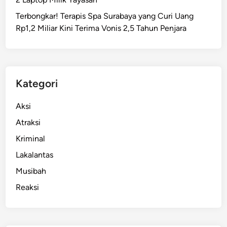
l
Terbongkar! Terapis Spa Surabaya yang Curi Uang
,
Rp1,2 Miliar Kini Terima Vonis 2,5 Tahun Penjara
G
A
T
F
2
Kategori
0
2
Aksi
5
Atraksi
S
Kriminal
i
a
Lakalantas
p
Musibah
S
Reaksi
a
m
b
u