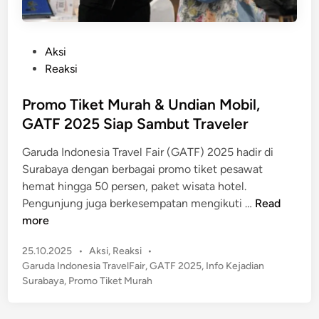
P
Aksi
o
Reaksi
s
t
Promo Tiket Murah & Undian Mobil,
e
GATF 2025 Siap Sambut Traveler
d
Garuda Indonesia Travel Fair (GATF) 2025 hadir di
i
Surabaya dengan berbagai promo tiket pesawat
n
hemat hingga 50 persen, paket wisata hotel.
P
Pengunjung juga berkesempatan mengikuti …
Read
r
more
o
P
25.10.2025
•
Aksi
,
Reaksi
•
m
o
Garuda Indonesia TravelFair
,
GATF 2025
,
Info Kejadian
o
s
Surabaya
,
Promo Tiket Murah
T
t
i
e