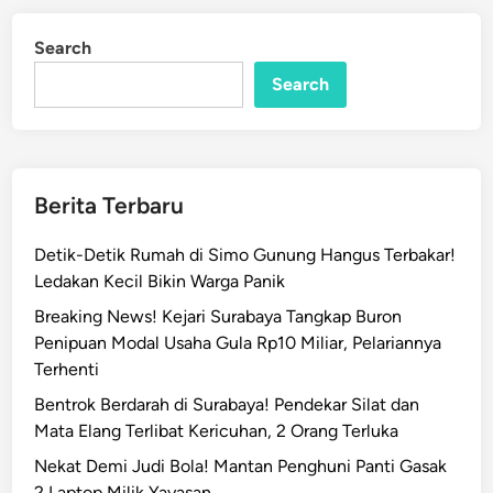
k
d
e
i
Search
n
t
Search
M
u
r
a
h
Berita Terbaru
&
U
Detik-Detik Rumah di Simo Gunung Hangus Terbakar!
n
Ledakan Kecil Bikin Warga Panik
d
Breaking News! Kejari Surabaya Tangkap Buron
i
Penipuan Modal Usaha Gula Rp10 Miliar, Pelariannya
a
Terhenti
n
M
Bentrok Berdarah di Surabaya! Pendekar Silat dan
o
Mata Elang Terlibat Kericuhan, 2 Orang Terluka
b
Nekat Demi Judi Bola! Mantan Penghuni Panti Gasak
i
2 Laptop Milik Yayasan