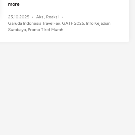
r
more
o
P
25.10.2025
•
Aksi
,
Reaksi
•
m
o
Garuda Indonesia TravelFair
,
GATF 2025
,
Info Kejadian
o
s
Surabaya
,
Promo Tiket Murah
T
t
i
e
k
d
e
i
n
t
M
u
r
a
h
&
U
n
d
i