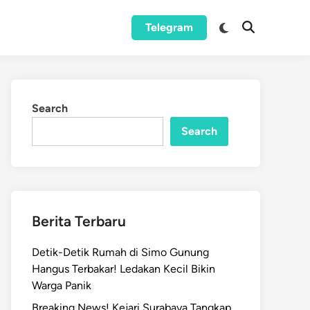
Switch
Telegram
Open
to
Search
dark
mode
Search
Search
Berita Terbaru
Detik-Detik Rumah di Simo Gunung
Hangus Terbakar! Ledakan Kecil Bikin
Warga Panik
Breaking News! Kejari Surabaya Tangkap