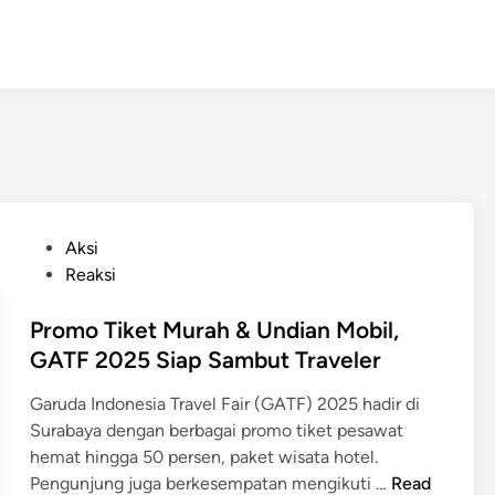
P
Aksi
o
Reaksi
s
t
Promo Tiket Murah & Undian Mobil,
e
GATF 2025 Siap Sambut Traveler
d
Garuda Indonesia Travel Fair (GATF) 2025 hadir di
i
Surabaya dengan berbagai promo tiket pesawat
n
hemat hingga 50 persen, paket wisata hotel.
P
Pengunjung juga berkesempatan mengikuti …
Read