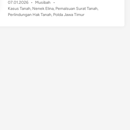
P
07.01.2026
•
Musibah
•
n
o
Kasus Tanah
,
Nenek Elina
,
Pemalsuan Surat Tanah
,
e
s
Perlindungan Hak Tanah
,
Polda Jawa Timur
k
t
E
e
l
d
i
i
n
n
a
L
a
p
o
r
k
a
n
D
u
g