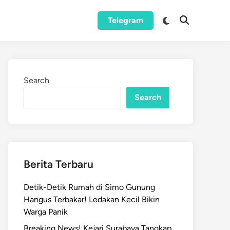
Switch
Telegram
Open
to
Search
dark
mode
Search
Search
Berita Terbaru
Detik-Detik Rumah di Simo Gunung
Hangus Terbakar! Ledakan Kecil Bikin
Warga Panik
Breaking News! Kejari Surabaya Tangkap