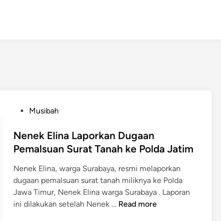
P
Musibah
o
s
Nenek Elina Laporkan Dugaan
t
Pemalsuan Surat Tanah ke Polda Jatim
e
Nenek Elina, warga Surabaya, resmi melaporkan
d
dugaan pemalsuan surat tanah miliknya ke Polda
i
Jawa Timur, Nenek Elina warga Surabaya . Laporan
n
N
ini dilakukan setelah Nenek …
Read more
e