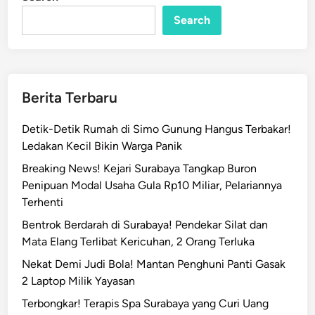
n
n
a
Search
L
a
p
o
Berita Terbaru
r
k
Detik-Detik Rumah di Simo Gunung Hangus Terbakar!
a
Ledakan Kecil Bikin Warga Panik
n
Breaking News! Kejari Surabaya Tangkap Buron
D
Penipuan Modal Usaha Gula Rp10 Miliar, Pelariannya
u
Terhenti
g
a
Bentrok Berdarah di Surabaya! Pendekar Silat dan
a
Mata Elang Terlibat Kericuhan, 2 Orang Terluka
n
Nekat Demi Judi Bola! Mantan Penghuni Panti Gasak
P
2 Laptop Milik Yayasan
e
Terbongkar! Terapis Spa Surabaya yang Curi Uang
m