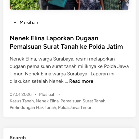
P
Musibah
o
s
Nenek Elina Laporkan Dugaan
t
Pemalsuan Surat Tanah ke Polda Jatim
e
Nenek Elina, warga Surabaya, resmi melaporkan
d
dugaan pemalsuan surat tanah miliknya ke Polda Jawa
i
Timur, Nenek Elina warga Surabaya . Laporan ini
n
N
dilakukan setelah Nenek …
Read more
e
P
07.01.2026
•
Musibah
•
n
o
Kasus Tanah
,
Nenek Elina
,
Pemalsuan Surat Tanah
,
e
s
Perlindungan Hak Tanah
,
Polda Jawa Timur
k
t
E
e
l
d
i
i
Search