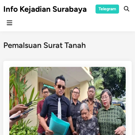
Skip
Info Kejadian Surabaya
Telegram
to
Ope
Sear
content
Main
Menu
Pemalsuan Surat Tanah