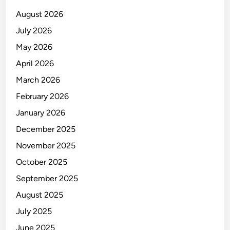
o
August 2026
l
July 2026
d
May 2026
a
J
April 2026
a
March 2026
t
February 2026
i
m
January 2026
December 2025
November 2025
October 2025
September 2025
August 2025
July 2025
June 2025