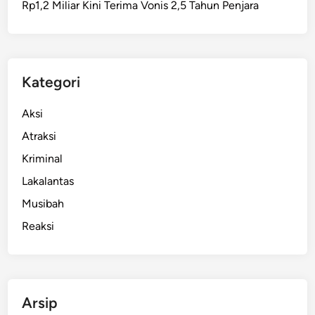
Rp1,2 Miliar Kini Terima Vonis 2,5 Tahun Penjara
a
l
s
u
a
Kategori
n
S
Aksi
u
Atraksi
r
Kriminal
a
t
Lakalantas
T
Musibah
a
Reaksi
n
a
h
k
e
Arsip
P