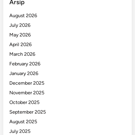
Arsip
n
a
August 2026
n
July 2026
M
May 2026
a
s
April 2026
s
March 2026
a
February 2026
l
!
January 2026
December 2025
November 2025
October 2025
September 2025
August 2025
July 2025