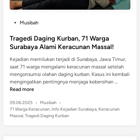
P
Musibah
o
s
Tragedi Daging Kurban, 71 Warga
t
Surabaya Alami Keracunan Massal!
e
Kejadian memilukan terjadi di Surabaya, Jawa Timur,
d
saat 71 warga mengalami keracunan massal setelah
i
mengonsumsi olahan daging kurban. Kasus ini kembali
n
T
mengingatkan pentingnya menjaga kebersihan …
r
Read more
a
P
09.06.2025
•
Musibah
•
g
o
71 Warga Keracunan
,
Info Kejadian Surabaya
,
Keracunan
e
s
Massal
,
Tragedi Daging Kurban
d
t
i
e
D
d