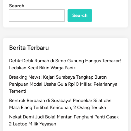
a
i
Search
n
g
Search
i
n
g
K
u
Berita Terbaru
r
b
Detik-Detik Rumah di Simo Gunung Hangus Terbakar!
a
Ledakan Kecil Bikin Warga Panik
n
Breaking News! Kejari Surabaya Tangkap Buron
,
Penipuan Modal Usaha Gula Rp10 Miliar, Pelariannya
7
Terhenti
1
W
Bentrok Berdarah di Surabaya! Pendekar Silat dan
a
Mata Elang Terlibat Kericuhan, 2 Orang Terluka
r
Nekat Demi Judi Bola! Mantan Penghuni Panti Gasak
g
2 Laptop Milik Yayasan
a