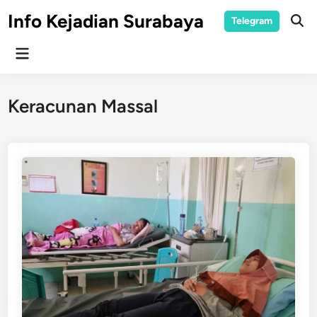
Skip
Info Kejadian Surabaya
Telegram
to
Ope
Sear
content
Main
Menu
Keracunan Massal