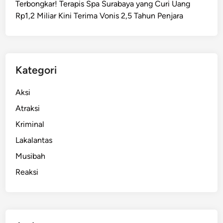
Terbongkar! Terapis Spa Surabaya yang Curi Uang
S
Rp1,2 Miliar Kini Terima Vonis 2,5 Tahun Penjara
u
r
a
b
a
Kategori
y
a
Aksi
A
Atraksi
l
Kriminal
a
m
Lakalantas
i
Musibah
K
Reaksi
e
r
a
c
u