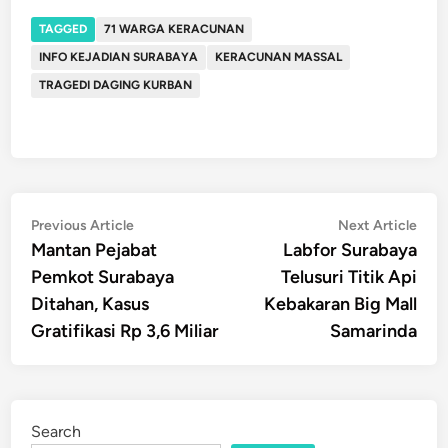
TAGGED
71 WARGA KERACUNAN
INFO KEJADIAN SURABAYA
KERACUNAN MASSAL
TRAGEDI DAGING KURBAN
Post
Previous
Nex
Previous Article
Next Article
article:
artic
Mantan Pejabat
Labfor Surabaya
navigation
Pemkot Surabaya
Telusuri Titik Api
Ditahan, Kasus
Kebakaran Big Mall
Gratifikasi Rp 3,6 Miliar
Samarinda
Search