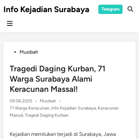
Skip
Info Kejadian Surabaya
Telegram
to
Ope
Sear
content
Main
Menu
Posted
Musibah
in
Tragedi Daging Kurban, 71
Warga Surabaya Alami
Keracunan Massal!
Posted
09.06.2025
•
Musibah
•
in
71 Warga Keracunan
,
Info Kejadian Surabaya
,
Keracunan
Massal
,
Tragedi Daging Kurban
Kejadian memilukan terjadi di Surabaya, Jawa