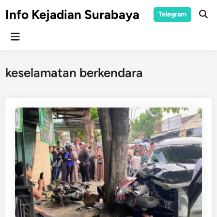
Skip
Info Kejadian Surabaya
Telegram
to
Ope
Sear
content
Main
Menu
keselamatan berkendara