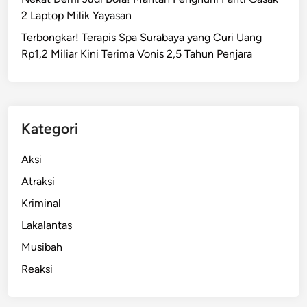
y
2 Laptop Milik Yayasan
a
Terbongkar! Terapis Spa Surabaya yang Curi Uang
-
Rp1,2 Miliar Kini Terima Vonis 2,5 Tahun Penjara
M
a
l
a
n
Kategori
g
:
Aksi
K
Atraksi
e
Kriminal
c
e
Lakalantas
l
Musibah
a
Reaksi
k
a
a