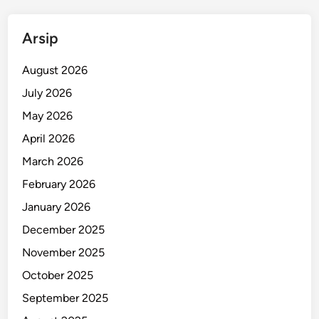
n
B
Arsip
e
r
August 2026
u
July 2026
n
May 2026
t
u
April 2026
n
March 2026
E
February 2026
n
a
January 2026
m
December 2025
K
November 2025
e
n
October 2025
d
September 2025
a