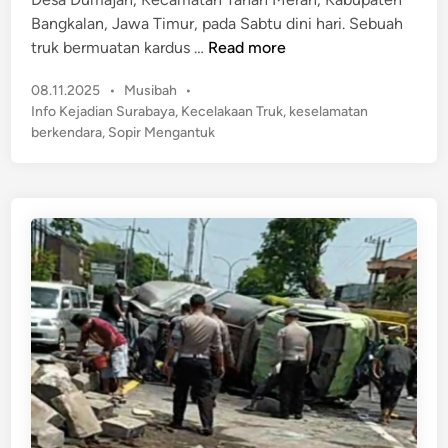
i
K
Bangkalan, Jawa Timur, pada Sabtu dini hari. Sebuah
n
e
S
truk bermuatan kardus …
Read more
n
o
d
P
08.11.2025
•
Musibah
•
p
a
o
Info Kejadian Surabaya
,
Kecelakaan Truk
,
keselamatan
i
s
r
berkendara
,
Sopir Mengantuk
r
t
a
M
e
a
e
d
n
n
i
D
n
g
i
a
J
n
o
t
m
u
b
k
a
,
n
T
g
r
,