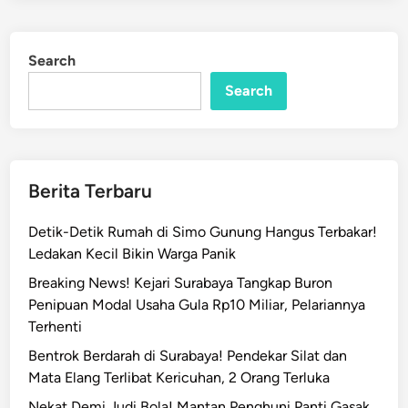
d
e
a
i
d
r
D
i
R
Search
n
i
u
J
Search
m
a
a
l
h
a
d
n
Berita Terbaru
i
R
B
a
Detik-Detik Rumah di Simo Gunung Hangus Terbakar!
a
y
Ledakan Kecil Bikin Warga Panik
n
a
g
Breaking News! Kejari Surabaya Tangkap Buron
S
k
Penipuan Modal Usaha Gula Rp10 Miliar, Pelariannya
u
a
Terhenti
r
l
a
Bentrok Berdarah di Surabaya! Pendekar Silat dan
a
b
Mata Elang Terlibat Kericuhan, 2 Orang Terluka
n
a
Nekat Demi Judi Bola! Mantan Penghuni Panti Gasak