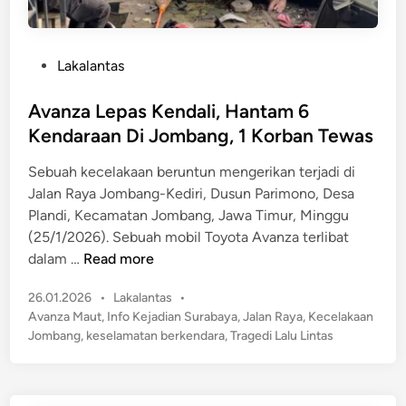
P
Lakalantas
o
s
Avanza Lepas Kendali, Hantam 6
t
Kendaraan Di Jombang, 1 Korban Tewas
e
Sebuah kecelakaan beruntun mengerikan terjadi di
d
Jalan Raya Jombang-Kediri, Dusun Parimono, Desa
i
Plandi, Kecamatan Jombang, Jawa Timur, Minggu
n
(25/1/2026). Sebuah mobil Toyota Avanza terlibat
A
dalam …
Read more
v
P
26.01.2026
•
Lakalantas
•
a
o
Avanza Maut
,
Info Kejadian Surabaya
,
Jalan Raya
,
Kecelakaan
n
s
Jombang
,
keselamatan berkendara
,
Tragedi Lalu Lintas
z
t
a
e
L
d