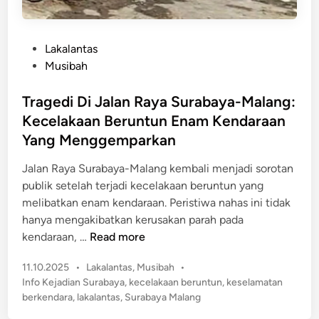
u
1
k
K
T
P
Lakalantas
o
e
o
Musibah
r
r
s
b
g
t
Tragedi Di Jalan Raya Surabaya-Malang:
a
u
e
n
Kecelakaan Beruntun Enam Kendaraan
l
d
T
Yang Menggemparkan
i
i
e
n
n
Jalan Raya Surabaya-Malang kembali menjadi sorotan
w
g
publik setelah terjadi kecelakaan beruntun yang
a
T
melibatkan enam kendaraan. Peristiwa nahas ini tidak
s
i
hanya mengakibatkan kerusakan parah pada
m
T
kendaraan, …
Read more
p
r
a
P
11.10.2025
•
Lakalantas
,
Musibah
•
a
P
o
Info Kejadian Surabaya
,
kecelakaan beruntun
,
keselamatan
g
a
s
berkendara
,
lakalantas
,
Surabaya Malang
e
t
g