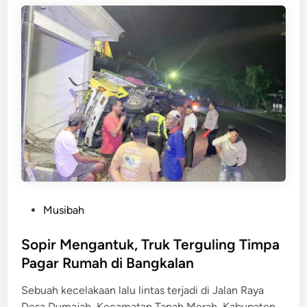
e
i
n
p
a
s
K
e
n
d
a
l
i
,
H
P
Musibah
a
o
n
s
Sopir Mengantuk, Truk Terguling Timpa
t
t
Pagar Rumah di Bangkalan
a
e
m
Sebuah kecelakaan lalu lintas terjadi di Jalan Raya
d
6
Desa Dumajah, Kecamatan Tanah Merah, Kabupaten