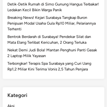
i
Detik-Detik Rumah di Simo Gunung Hangus Terbakar!
1
S
Ledakan Kecil Bikin Warga Panik
K
u
o
Breaking News! Kejari Surabaya Tangkap Buron
r
r
Penipuan Modal Usaha Gula Rp10 Miliar, Pelariannya
a
b
Terhenti
b
a
a
Bentrok Berdarah di Surabaya! Pendekar Silat dan
n
y
Mata Elang Terlibat Kericuhan, 2 Orang Terluka
T
a
Nekat Demi Judi Bola! Mantan Penghuni Panti Gasak
e
,
2 Laptop Milik Yayasan
w
S
a
Terbongkar! Terapis Spa Surabaya yang Curi Uang
o
s
Rp1,2 Miliar Kini Terima Vonis 2,5 Tahun Penjara
p
i
r
d
a
Kategori
n
K
Aksi