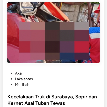
e
i
n
p
a
s
K
e
n
d
a
l
i
,
H
P
Aksi
a
o
Lakalantas
n
s
Musibah
t
t
a
e
Kecelakaan Truk di Surabaya, Sopir dan
m
d
Kernet Asal Tuban Tewas
6