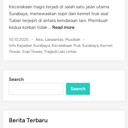
i
K
Kecelakaan tragis terjadi di salah satu jalan utama
n
e
Surabaya, menewaskan sopir dan kernet truk asal
n
Tuban terjepit di antara kendaraan lain. Membuat
d
K
kedua korban tidak …
Read more
a
e
r
P
10.10.2025
•
Aksi
,
Lakalantas
,
Musibah
•
c
a
o
Info Kejadian Surabaya
,
Kecelakaan Truk Surabaya
,
Kernet
e
s
a
Tewas
,
Sopi Tewas
,
Tragedi Lalu Lintas
l
t
n
a
e
D
k
d
i
a
i
J
Search
n
a
o
n
Search
m
T
b
r
a
u
n
k
Berita Terbaru
g
d
,