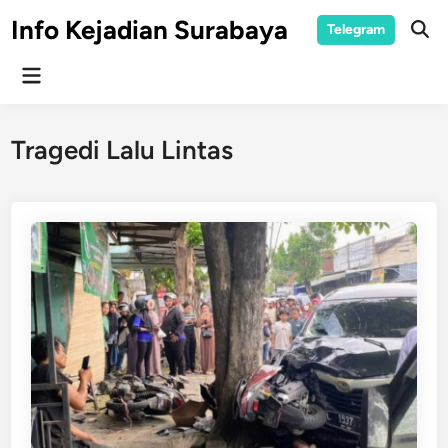
Skip
Info Kejadian Surabaya
Telegram
to
Ope
Sear
content
Main
Menu
Tragedi Lalu Lintas