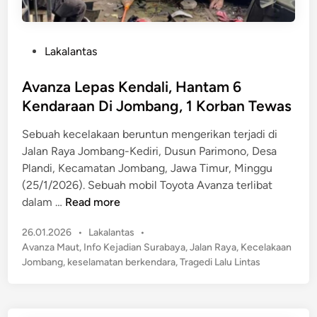
P
Lakalantas
o
s
Avanza Lepas Kendali, Hantam 6
t
Kendaraan Di Jombang, 1 Korban Tewas
e
Sebuah kecelakaan beruntun mengerikan terjadi di
d
Jalan Raya Jombang-Kediri, Dusun Parimono, Desa
i
Plandi, Kecamatan Jombang, Jawa Timur, Minggu
n
(25/1/2026). Sebuah mobil Toyota Avanza terlibat
A
dalam …
Read more
v
P
26.01.2026
•
Lakalantas
•
a
o
Avanza Maut
,
Info Kejadian Surabaya
,
Jalan Raya
,
Kecelakaan
n
s
Jombang
,
keselamatan berkendara
,
Tragedi Lalu Lintas
z
t
a
e
L
d