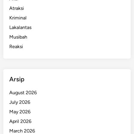
e
Atraksi
r
Kriminal
n
e
Lakalantas
t
Musibah
A
Reaksi
s
a
l
T
u
Arsip
b
a
August 2026
n
July 2026
T
May 2026
e
w
April 2026
a
March 2026
s