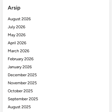
b
Arsip
e
k
August 2026
u
July 2026
k
May 2026
P
o
April 2026
l
March 2026
i
February 2026
s
i
January 2026
December 2025
November 2025
October 2025
September 2025
August 2025