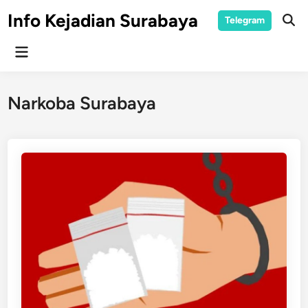
Skip
Info Kejadian Surabaya
Telegram
to
Ope
Sear
content
Main
Menu
Narkoba Surabaya