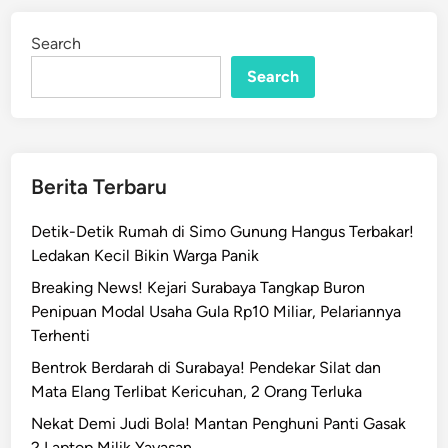
u
d
r
i
Search
n
a
b
Search
a
y
a
!
Berita Terbaru
P
e
Detik-Detik Rumah di Simo Gunung Hangus Terbakar!
d
Ledakan Kecil Bikin Warga Panik
a
Breaking News! Kejari Surabaya Tangkap Buron
g
Penipuan Modal Usaha Gula Rp10 Miliar, Pelariannya
a
Terhenti
n
g
Bentrok Berdarah di Surabaya! Pendekar Silat dan
S
Mata Elang Terlibat Kericuhan, 2 Orang Terluka
a
Nekat Demi Judi Bola! Mantan Penghuni Panti Gasak
y
2 Laptop Milik Yayasan