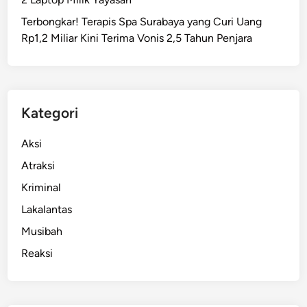
u
Terbongkar! Terapis Spa Surabaya yang Curi Uang
r
Rp1,2 Miliar Kini Terima Vonis 2,5 Tahun Penjara
N
y
a
m
b
Kategori
i
J
Aksi
u
Atraksi
a
Kriminal
l
S
Lakalantas
a
Musibah
b
Reaksi
u
,
D
i