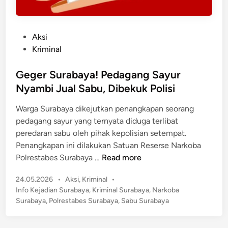
P
Aksi
o
Kriminal
s
t
Geger Surabaya! Pedagang Sayur
e
Nyambi Jual Sabu, Dibekuk Polisi
d
Warga Surabaya dikejutkan penangkapan seorang
i
pedagang sayur yang ternyata diduga terlibat
n
peredaran sabu oleh pihak kepolisian setempat.
Penangkapan ini dilakukan Satuan Reserse Narkoba
G
Polrestabes Surabaya …
Read more
e
P
24.05.2026
•
Aksi
,
Kriminal
•
g
o
Info Kejadian Surabaya
,
Kriminal Surabaya
,
Narkoba
e
s
Surabaya
,
Polrestabes Surabaya
,
Sabu Surabaya
r
t
S
e