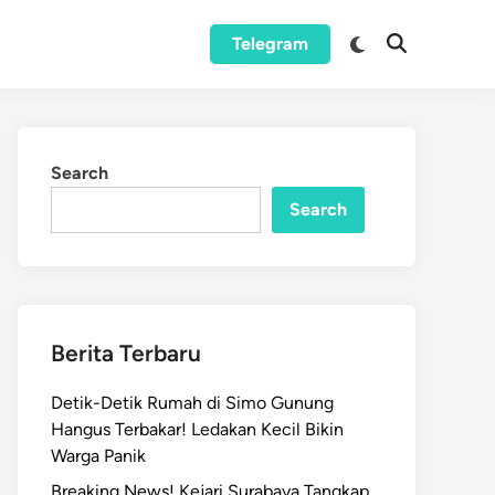
Switch
Telegram
Open
to
Search
dark
mode
Search
Search
Berita Terbaru
Detik-Detik Rumah di Simo Gunung
Hangus Terbakar! Ledakan Kecil Bikin
Warga Panik
Breaking News! Kejari Surabaya Tangkap