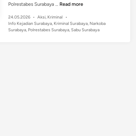
G
Polrestabes Surabaya …
Read more
e
P
24.05.2026
•
Aksi
,
Kriminal
•
g
o
Info Kejadian Surabaya
,
Kriminal Surabaya
,
Narkoba
e
s
Surabaya
,
Polrestabes Surabaya
,
Sabu Surabaya
r
t
S
e
u
d
r
i
n
a
b
a
y
a
!
P
e
d
a
g