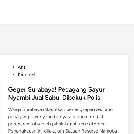
P
Aksi
o
Kriminal
s
t
Geger Surabaya! Pedagang Sayur
e
Nyambi Jual Sabu, Dibekuk Polisi
d
Warga Surabaya dikejutkan penangkapan seorang
i
pedagang sayur yang ternyata diduga terlibat
n
peredaran sabu oleh pihak kepolisian setempat.
Penangkapan ini dilakukan Satuan Reserse Narkoba