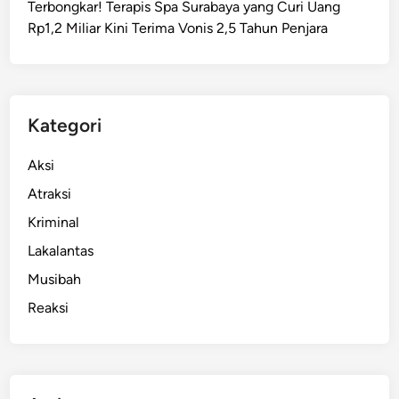
Terbongkar! Terapis Spa Surabaya yang Curi Uang
r
Rp1,2 Miliar Kini Terima Vonis 2,5 Tahun Penjara
a
b
a
y
a
Kategori
D
i
Aksi
t
Atraksi
u
Kriminal
t
u
Lakalantas
p
Musibah
K
Reaksi
A
I
D
a
o