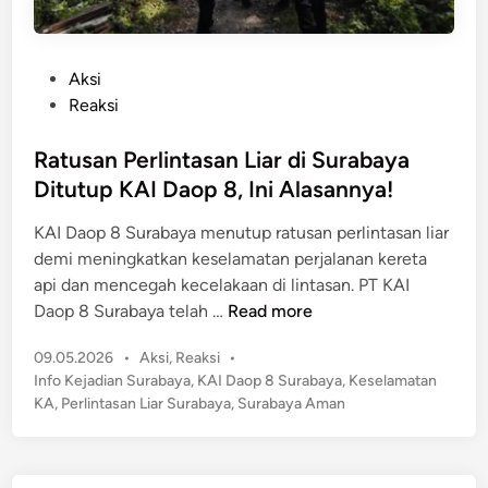
P
Aksi
o
Reaksi
s
t
Ratusan Perlintasan Liar di Surabaya
e
Ditutup KAI Daop 8, Ini Alasannya!
d
KAI Daop 8 Surabaya menutup ratusan perlintasan liar
i
demi meningkatkan keselamatan perjalanan kereta
n
api dan mencegah kecelakaan di lintasan. PT KAI
R
Daop 8 Surabaya telah …
Read more
a
P
09.05.2026
•
Aksi
,
Reaksi
•
t
o
Info Kejadian Surabaya
,
KAI Daop 8 Surabaya
,
Keselamatan
u
s
KA
,
Perlintasan Liar Surabaya
,
Surabaya Aman
s
t
a
e
n
d