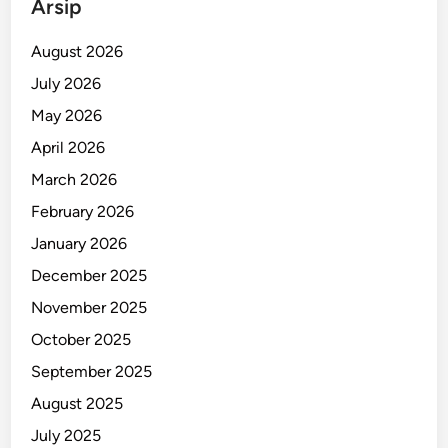
Arsip
p
8
August 2026
,
July 2026
I
May 2026
n
i
April 2026
A
March 2026
l
February 2026
a
s
January 2026
a
December 2025
n
November 2025
n
y
October 2025
a
September 2025
!
August 2025
July 2025