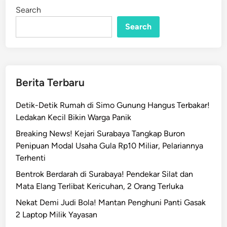
P
i
Search
n
e
r
Search
l
i
n
t
Berita Terbaru
a
s
Detik-Detik Rumah di Simo Gunung Hangus Terbakar!
a
Ledakan Kecil Bikin Warga Panik
n
Breaking News! Kejari Surabaya Tangkap Buron
L
Penipuan Modal Usaha Gula Rp10 Miliar, Pelariannya
i
Terhenti
a
r
Bentrok Berdarah di Surabaya! Pendekar Silat dan
d
Mata Elang Terlibat Kericuhan, 2 Orang Terluka
i
Nekat Demi Judi Bola! Mantan Penghuni Panti Gasak
S
2 Laptop Milik Yayasan
u