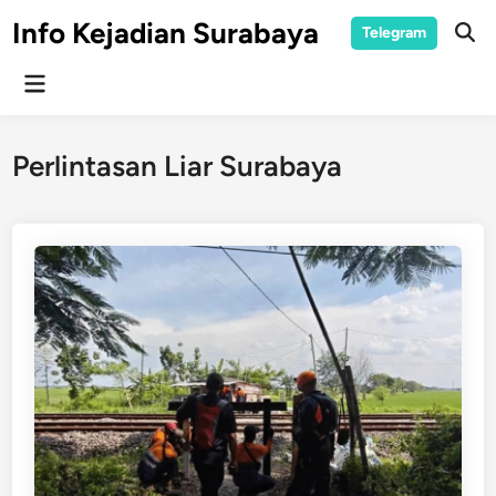
Skip
Info Kejadian Surabaya
Telegram
to
Ope
Sear
content
Main
Menu
Perlintasan Liar Surabaya