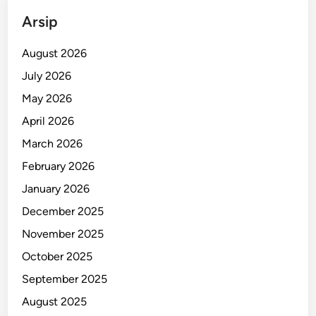
n
Arsip
u
m
August 2026
d
July 2026
a
May 2026
n
L
April 2026
i
March 2026
m
February 2026
b
a
January 2026
h
December 2025
November 2025
October 2025
September 2025
August 2025