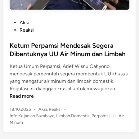
P
Aksi
o
Reaksi
s
t
Ketum Perpamsi Mendesak Segera
e
Dibentuknya UU Air Minum dan Limbah
d
Ketua Umum Perpamsi, Arief Wisnu Cahyono,
i
mendesak pemerintah segera membentuk UU khusus
n
yang mengatur air minum dan limbah domestik.
K
Regulasi ini dianggap krusial untuk mewujudkan …
e
Read more
t
P
18.10.2025
•
Aksi
,
Reaksi
•
u
o
Info Kejadian Surabaya
,
Limbah Domestik
,
Perpamsi
,
UU Air
m
s
Minum
P
t
e
e