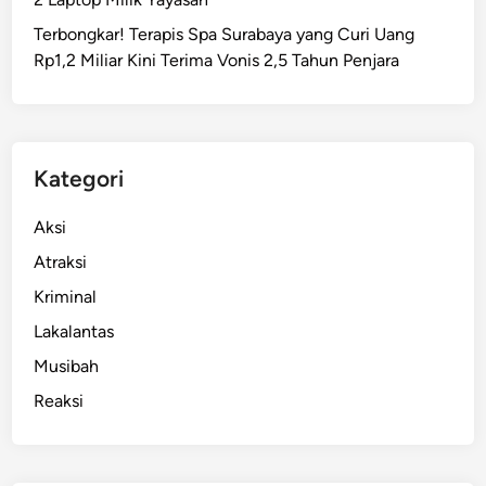
a
Terbongkar! Terapis Spa Surabaya yang Curi Uang
D
Rp1,2 Miliar Kini Terima Vonis 2,5 Tahun Penjara
i
b
e
n
t
Kategori
u
k
Aksi
n
Atraksi
y
Kriminal
a
U
Lakalantas
U
Musibah
A
Reaksi
i
r
M
i