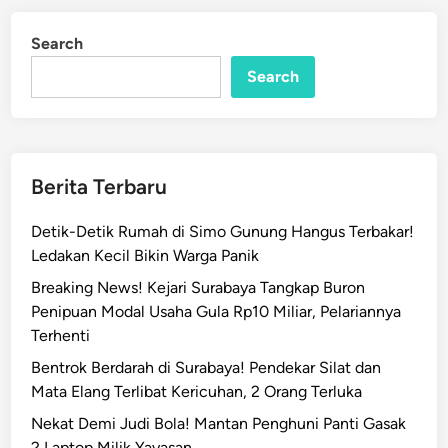
r
d
p
i
Search
n
a
Search
m
s
i
M
e
Berita Terbaru
n
d
Detik-Detik Rumah di Simo Gunung Hangus Terbakar!
e
Ledakan Kecil Bikin Warga Panik
s
Breaking News! Kejari Surabaya Tangkap Buron
a
Penipuan Modal Usaha Gula Rp10 Miliar, Pelariannya
k
Terhenti
S
e
Bentrok Berdarah di Surabaya! Pendekar Silat dan
g
Mata Elang Terlibat Kericuhan, 2 Orang Terluka
e
Nekat Demi Judi Bola! Mantan Penghuni Panti Gasak
r
2 Laptop Milik Yayasan