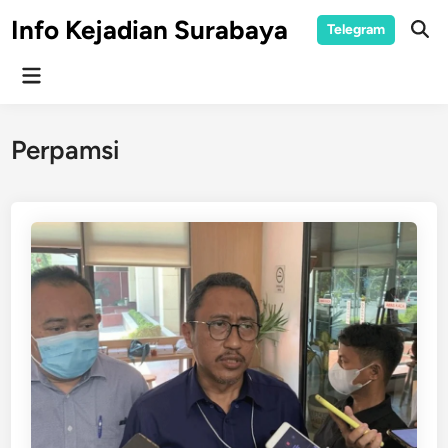
Skip
Info Kejadian Surabaya
Telegram
to
Ope
Sear
content
Main
Menu
Perpamsi