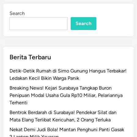
r
d
p
i
Search
n
a
Search
m
s
i
M
e
Berita Terbaru
n
d
Detik-Detik Rumah di Simo Gunung Hangus Terbakar!
e
Ledakan Kecil Bikin Warga Panik
s
Breaking News! Kejari Surabaya Tangkap Buron
a
Penipuan Modal Usaha Gula Rp10 Miliar, Pelariannya
k
Terhenti
S
e
Bentrok Berdarah di Surabaya! Pendekar Silat dan
g
Mata Elang Terlibat Kericuhan, 2 Orang Terluka
e
Nekat Demi Judi Bola! Mantan Penghuni Panti Gasak
r
2 Laptop Milik Yayasan