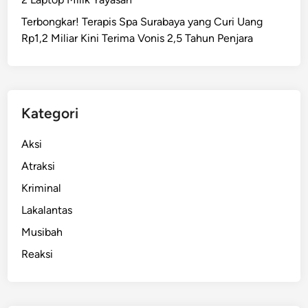
a
Terbongkar! Terapis Spa Surabaya yang Curi Uang
D
Rp1,2 Miliar Kini Terima Vonis 2,5 Tahun Penjara
i
b
e
n
t
Kategori
u
k
Aksi
n
Atraksi
y
Kriminal
a
U
Lakalantas
U
Musibah
A
Reaksi
i
r
M
i