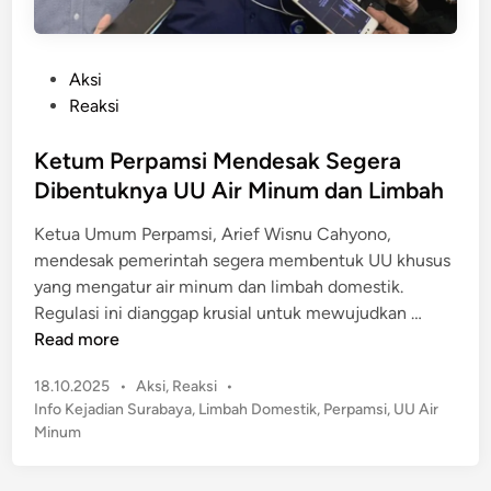
P
Aksi
o
Reaksi
s
t
Ketum Perpamsi Mendesak Segera
e
Dibentuknya UU Air Minum dan Limbah
d
Ketua Umum Perpamsi, Arief Wisnu Cahyono,
i
mendesak pemerintah segera membentuk UU khusus
n
yang mengatur air minum dan limbah domestik.
K
Regulasi ini dianggap krusial untuk mewujudkan …
e
Read more
t
P
18.10.2025
•
Aksi
,
Reaksi
•
u
o
Info Kejadian Surabaya
,
Limbah Domestik
,
Perpamsi
,
UU Air
m
s
Minum
P
t
e
e