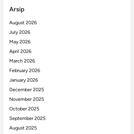
n
Arsip
u
m
August 2026
d
July 2026
a
May 2026
n
L
April 2026
i
March 2026
m
February 2026
b
a
January 2026
h
December 2025
November 2025
October 2025
September 2025
August 2025