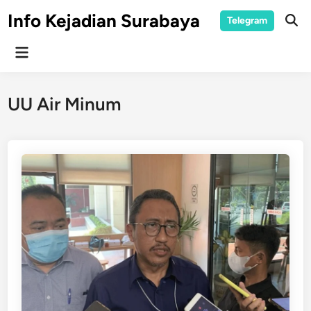
Skip
Info Kejadian Surabaya
Telegram
to
Ope
Sear
content
Main
Menu
UU Air Minum