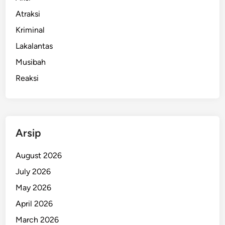
k
Atraksi
B
Kriminal
e
r
Lakalantas
s
Musibah
a
Reaksi
m
a
P
e
r
Arsip
s
e
August 2026
b
July 2026
a
May 2026
y
a
April 2026
S
March 2026
u