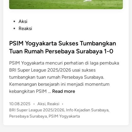
P
Aksi
o
Reaksi
s
t
PSIM Yogyakarta Sukses Tumbangkan
e
Tuan Rumah Persebaya Surabaya 1-0
d
PSIM Yogyakarta mencuri perhatian di laga pembuka
i
BRI Super League 2025/2026 usai sukses
n
tumbangkan tuan rumah Persebaya Surabaya.
Kemenangan bersejarah ini menjadi momentum
P
kebangkitan PSIM …
Read more
S
P
10.08.2025
•
Aksi
,
Reaksi
•
I
o
BRI Super League 2025/2026
,
Info Kejadian Surabaya
,
M
s
Persebaya Surabaya
,
PSIM Yogyakarta
Y
t
o
e