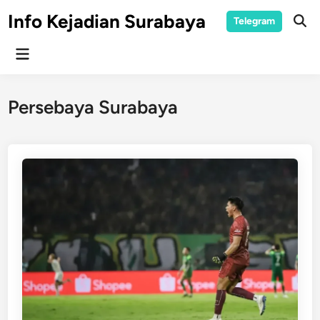
Skip
Info Kejadian Surabaya
Telegram
to
Ope
Sear
content
Main
Menu
Persebaya Surabaya