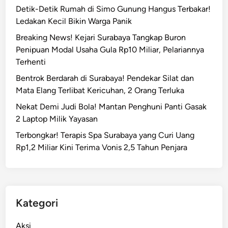
n
Detik-Detik Rumah di Simo Gunung Hangus Terbakar!
b
P
Ledakan Kecil Bikin Warga Panik
a
e
y
Breaking News! Kejari Surabaya Tangkap Buron
r
a
Penipuan Modal Usaha Gula Rp10 Miliar, Pelariannya
p
S
Terhenti
a
u
n
Bentrok Berdarah di Surabaya! Pendekar Silat dan
r
j
Mata Elang Terlibat Kericuhan, 2 Orang Terluka
a
a
Nekat Demi Judi Bola! Mantan Penghuni Panti Gasak
b
n
2 Laptop Milik Yayasan
a
g
y
Terbongkar! Terapis Spa Surabaya yang Curi Uang
a
a
Rp1,2 Miliar Kini Terima Vonis 2,5 Tahun Penjara
n
1
K
-
o
0
n
t
Kategori
r
a
Aksi