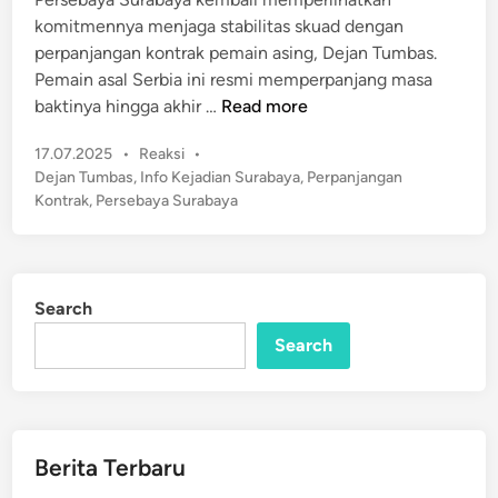
d
n
komitmennya menjaga stabilitas skuad dengan
i
g
perpanjangan kontrak pemain asing, Dejan Tumbas.
n
k
Pemain asal Serbia ini resmi memperpanjang masa
a
D
baktinya hingga akhir …
Read more
n
e
T
P
17.07.2025
•
Reaksi
•
j
u
o
Dejan Tumbas
,
Info Kejadian Surabaya
,
Perpanjangan
a
s
a
Kontrak
,
Persebaya Surabaya
n
t
n
T
e
R
u
d
u
m
i
m
Search
n
b
a
a
Search
h
s
P
T
e
e
r
k
Berita Terbaru
s
e
e