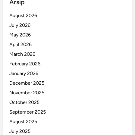
Arsip
a
s
August 2026
P
July 2026
L
May 2026
T
S
April 2026
a
March 2026
B
February 2026
e
n
January 2026
o
December 2025
w
November 2025
o
October 2025
September 2025
August 2025
July 2025