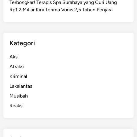
Terbongkar! Terapis Spa Surabaya yang Curi Uang
r
Rp1,2 Miliar Kini Terima Vonis 2,5 Tahun Penjara
a
b
a
y
a
Kategori
A
k
Aksi
a
Atraksi
n
Kriminal
T
i
Lakalantas
n
Musibah
d
Reaksi
a
k
T
e
g