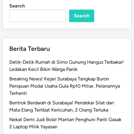
e
i
Search
n
m
a
Search
r
i
U
d
Berita Terbaru
a
r
Detik-Detik Rumah di Simo Gunung Hangus Terbakar!
a
Ledakan Kecil Bikin Warga Panik
,
Breaking News! Kejari Surabaya Tangkap Buron
P
Penipuan Modal Usaha Gula Rp10 Miliar, Pelariannya
e
Terhenti
m
k
Bentrok Berdarah di Surabaya! Pendekar Silat dan
o
Mata Elang Terlibat Kericuhan, 2 Orang Terluka
t
Nekat Demi Judi Bola! Mantan Penghuni Panti Gasak
S
2 Laptop Milik Yayasan
u