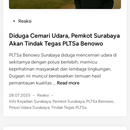
P
Reaksi
o
s
Diduga Cemari Udara, Pemkot Surabaya
t
Akan Tindak Tegas PLTSa Benowo
e
PLTSa Benowo Surabaya diduga mencemari udara di
d
sekitarnya dengan polusi berlebih, memicu
i
keprihatinan masyarakat dan lembaga lingkungan.
n
Dugaan ini muncul berdasarkan temuan hasil
D
pemantauan kualitas …
Read more
i
P
28.07.2025
•
Reaksi
•
d
o
Info Kejadian Surabaya
,
Pemkot Surabaya
,
PLTSa Benowo
,
u
s
Polusi Udara Surabaya
,
Tindak Tegas PLTSa
g
t
a
e
C
d