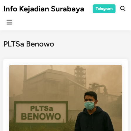
Skip
Info Kejadian Surabaya
Telegram
to
Ope
Sear
content
Main
Menu
PLTSa Benowo