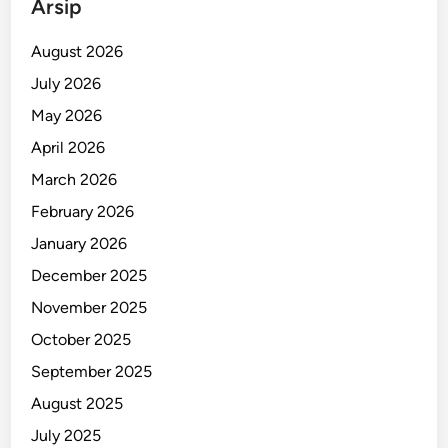
Arsip
a
s
August 2026
P
July 2026
L
May 2026
T
S
April 2026
a
March 2026
B
February 2026
e
n
January 2026
o
December 2025
w
November 2025
o
October 2025
September 2025
August 2025
July 2025