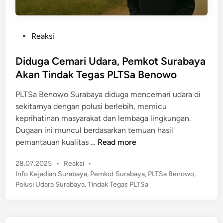
P
Reaksi
o
s
Diduga Cemari Udara, Pemkot Surabaya
t
Akan Tindak Tegas PLTSa Benowo
e
PLTSa Benowo Surabaya diduga mencemari udara di
d
sekitarnya dengan polusi berlebih, memicu
i
keprihatinan masyarakat dan lembaga lingkungan.
n
Dugaan ini muncul berdasarkan temuan hasil
D
pemantauan kualitas …
Read more
i
P
28.07.2025
•
Reaksi
•
d
o
Info Kejadian Surabaya
,
Pemkot Surabaya
,
PLTSa Benowo
,
u
s
Polusi Udara Surabaya
,
Tindak Tegas PLTSa
g
t
a
e
C
d