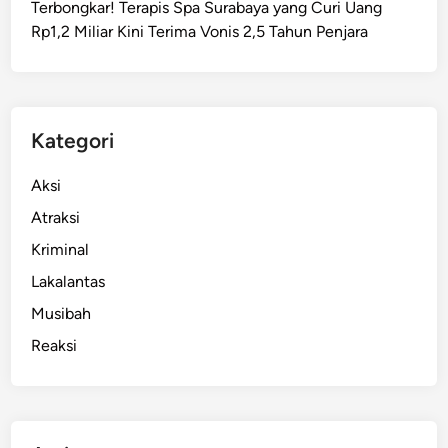
Terbongkar! Terapis Spa Surabaya yang Curi Uang
r
Rp1,2 Miliar Kini Terima Vonis 2,5 Tahun Penjara
a
b
a
y
a
Kategori
A
k
Aksi
a
Atraksi
n
Kriminal
T
i
Lakalantas
n
Musibah
d
Reaksi
a
k
T
e
g