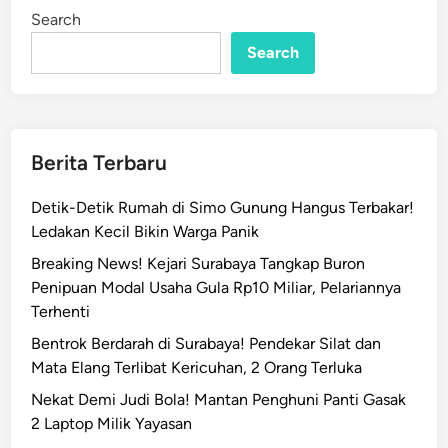
e
i
Search
n
m
a
Search
r
i
U
d
Berita Terbaru
a
r
Detik-Detik Rumah di Simo Gunung Hangus Terbakar!
a
Ledakan Kecil Bikin Warga Panik
,
Breaking News! Kejari Surabaya Tangkap Buron
P
Penipuan Modal Usaha Gula Rp10 Miliar, Pelariannya
e
Terhenti
m
k
Bentrok Berdarah di Surabaya! Pendekar Silat dan
o
Mata Elang Terlibat Kericuhan, 2 Orang Terluka
t
Nekat Demi Judi Bola! Mantan Penghuni Panti Gasak
S
2 Laptop Milik Yayasan
u