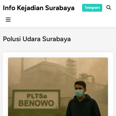
Skip
Info Kejadian Surabaya
Telegram
to
Ope
Sear
content
Main
Menu
Polusi Udara Surabaya