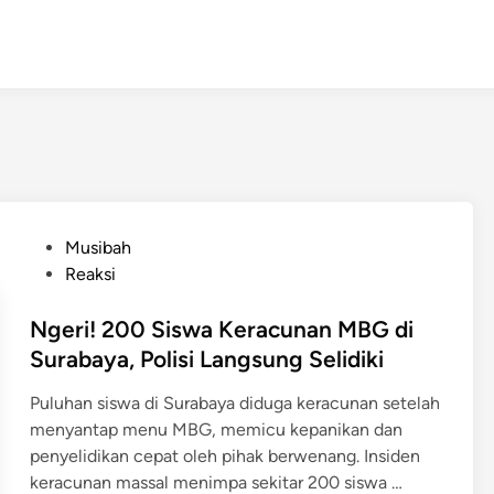
P
Musibah
o
Reaksi
s
t
Ngeri! 200 Siswa Keracunan MBG di
e
Surabaya, Polisi Langsung Selidiki
d
Puluhan siswa di Surabaya diduga keracunan setelah
i
menyantap menu MBG, memicu kepanikan dan
n
penyelidikan cepat oleh pihak berwenang. Insiden
N
keracunan massal menimpa sekitar 200 siswa …