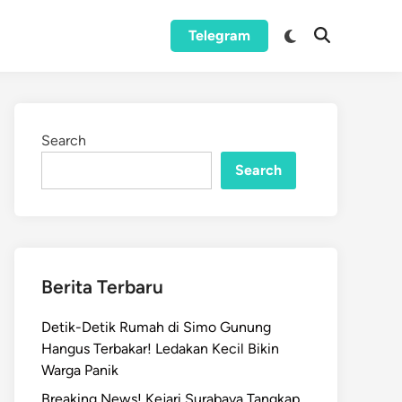
Switch
Telegram
Open
to
Search
dark
mode
Search
Search
Berita Terbaru
Detik-Detik Rumah di Simo Gunung
Hangus Terbakar! Ledakan Kecil Bikin
Warga Panik
Breaking News! Kejari Surabaya Tangkap