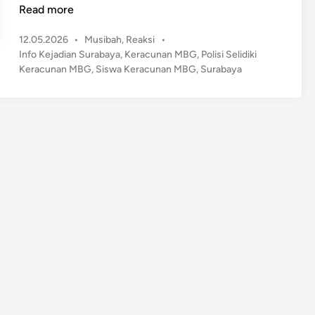
g
Read more
e
P
12.05.2026
•
Musibah
,
Reaksi
•
r
o
Info Kejadian Surabaya
,
Keracunan MBG
,
Polisi Selidiki
i
s
Keracunan MBG
,
Siswa Keracunan MBG
,
Surabaya
!
t
2
e
0
d
0
i
n
S
i
s
w
a
K
e
r
a
c
u