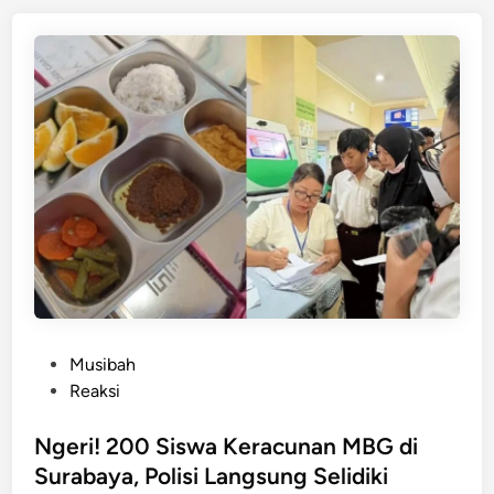
r
d
a
i
n
c
u
n
a
n
M
B
G
d
i
S
u
P
Musibah
r
o
Reaksi
a
s
b
t
Ngeri! 200 Siswa Keracunan MBG di
a
e
Surabaya, Polisi Langsung Selidiki
y