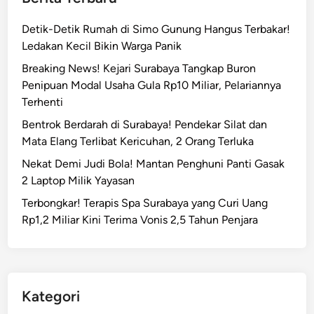
e
a
r
Detik-Detik Rumah di Simo Gunung Hangus Terbakar!
W
a
Ledakan Kecil Bikin Warga Panik
a
c
l
Breaking News! Kejari Surabaya Tangkap Buron
u
k
Penipuan Modal Usaha Gula Rp10 Miliar, Pelariannya
n
o
Terhenti
a
t
n
Bentrok Berdarah di Surabaya! Pendekar Silat dan
E
M
Mata Elang Terlibat Kericuhan, 2 Orang Terluka
r
B
Nekat Demi Judi Bola! Mantan Penghuni Panti Gasak
i
G
2 Laptop Milik Yayasan
!
d
Terbongkar! Terapis Spa Surabaya yang Curi Uang
i
Rp1,2 Miliar Kini Terima Vonis 2,5 Tahun Penjara
S
u
r
a
b
Kategori
a