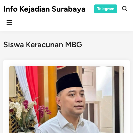
Skip
Info Kejadian Surabaya
Telegram
to
Ope
Sear
content
Main
Menu
Siswa Keracunan MBG