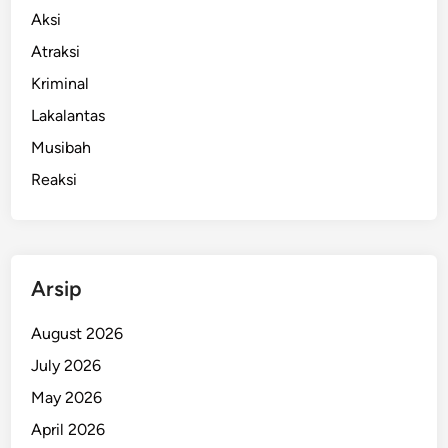
y
Aksi
a
Atraksi
,
Kriminal
P
o
Lakalantas
l
Musibah
i
Reaksi
s
i
L
a
n
Arsip
g
s
August 2026
u
July 2026
n
May 2026
g
S
April 2026
e