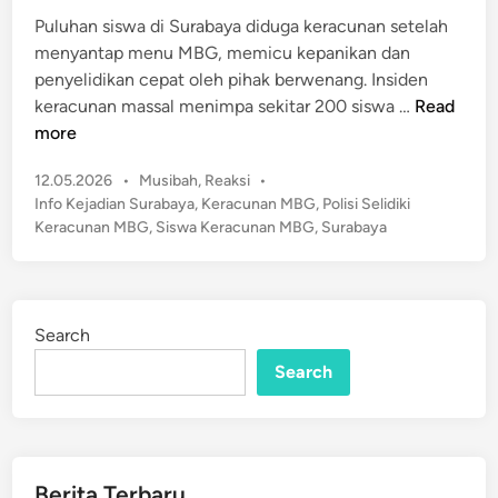
d
a
Puluhan siswa di Surabaya diduga keracunan setelah
i
J
menyantap menu MBG, memicu kepanikan dan
n
a
penyelidikan cepat oleh pihak berwenang. Insiden
d
N
keracunan massal menimpa sekitar 200 siswa …
Read
i
g
more
S
e
o
P
12.05.2026
•
Musibah
,
Reaksi
•
r
r
o
Info Kejadian Surabaya
,
Keracunan MBG
,
Polisi Selidiki
i
s
o
Keracunan MBG
,
Siswa Keracunan MBG
,
Surabaya
!
t
t
2
e
a
0
d
n
0
i
,
Search
n
S
I
Search
i
n
s
i
w
K
a
a
K
Berita Terbaru
t