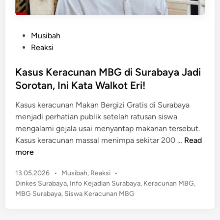
P
Musibah
o
Reaksi
s
t
Kasus Keracunan MBG di Surabaya Jadi
e
Sorotan, Ini Kata Walkot Eri!
d
Kasus keracunan Makan Bergizi Gratis di Surabaya
i
menjadi perhatian publik setelah ratusan siswa
n
mengalami gejala usai menyantap makanan tersebut.
K
Kasus keracunan massal menimpa sekitar 200 …
Read
a
more
s
P
13.05.2026
•
Musibah
,
Reaksi
•
u
o
Dinkes Surabaya
,
Info Kejadian Surabaya
,
Keracunan MBG
,
s
s
MBG Surabaya
,
Siswa Keracunan MBG
K
t
e
e