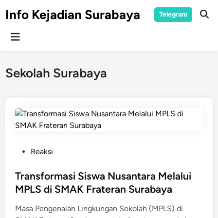
Skip
Info Kejadian Surabaya
Telegram
to
Ope
Sear
content
Main
Menu
Sekolah Surabaya
P
Reaksi
o
s
Transformasi Siswa Nusantara Melalui
t
MPLS di SMAK Frateran Surabaya
e
Masa Pengenalan Lingkungan Sekolah (MPLS) di
d