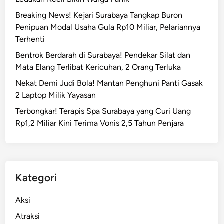
N
Breaking News! Kejari Surabaya Tangkap Buron
u
Penipuan Modal Usaha Gula Rp10 Miliar, Pelariannya
s
Terhenti
a
n
Bentrok Berdarah di Surabaya! Pendekar Silat dan
t
Mata Elang Terlibat Kericuhan, 2 Orang Terluka
a
Nekat Demi Judi Bola! Mantan Penghuni Panti Gasak
r
2 Laptop Milik Yayasan
a
Terbongkar! Terapis Spa Surabaya yang Curi Uang
M
Rp1,2 Miliar Kini Terima Vonis 2,5 Tahun Penjara
e
l
a
l
u
Kategori
i
M
Aksi
P
Atraksi
L