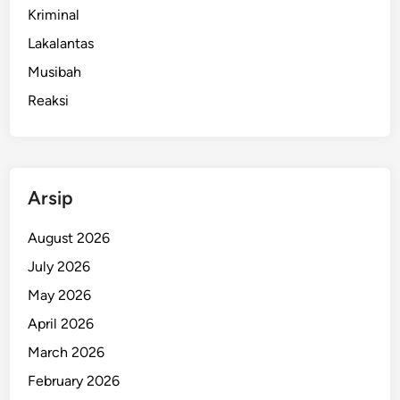
Kriminal
S
d
Lakalantas
i
Musibah
S
Reaksi
M
A
K
F
r
Arsip
a
t
August 2026
e
July 2026
r
May 2026
a
n
April 2026
S
March 2026
u
February 2026
r