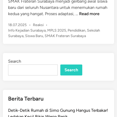
SMAK Frateran Surabaya menjadi gerbang awal siswa
i
baru dari seluruh Nusantara untuk menemukan rumah
n
T
kedua yang hangat. Proses adaptasi, …
Read more
r
P
18.07.2025
•
Reaksi
•
a
o
Info Kejadian Surabaya
,
MPLS 2025
,
Pendidikan
,
Sekolah
n
s
Surabaya
,
Siswa Baru
,
SMAK Frateran Surabaya
s
t
f
e
o
d
r
i
Search
n
m
Search
a
s
i
S
i
Berita Terbaru
s
w
Detik-Detik Rumah di Simo Gunung Hangus Terbakar!
a
Ledakan Kecil Bikin Warga Panik