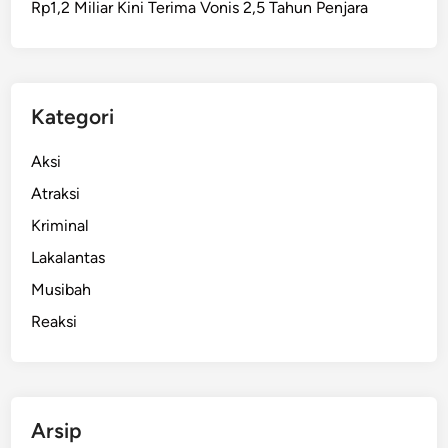
Rp1,2 Miliar Kini Terima Vonis 2,5 Tahun Penjara
e
l
a
l
u
Kategori
i
M
Aksi
P
Atraksi
L
Kriminal
S
d
Lakalantas
i
Musibah
S
Reaksi
M
A
K
F
r
Arsip
a