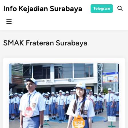
Skip
Info Kejadian Surabaya
Telegram
to
Ope
Sear
content
Main
Menu
SMAK Frateran Surabaya