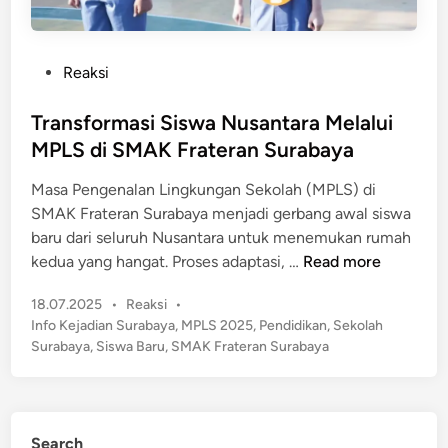
P
Reaksi
o
s
Transformasi Siswa Nusantara Melalui
t
MPLS di SMAK Frateran Surabaya
e
Masa Pengenalan Lingkungan Sekolah (MPLS) di
d
SMAK Frateran Surabaya menjadi gerbang awal siswa
i
baru dari seluruh Nusantara untuk menemukan rumah
n
T
kedua yang hangat. Proses adaptasi, …
Read more
r
P
18.07.2025
•
Reaksi
•
a
o
Info Kejadian Surabaya
,
MPLS 2025
,
Pendidikan
,
Sekolah
n
s
Surabaya
,
Siswa Baru
,
SMAK Frateran Surabaya
s
t
f
e
o
d
r
i
Search