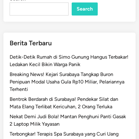
n
m
Search
a
s
i
S
i
Berita Terbaru
s
w
Detik-Detik Rumah di Simo Gunung Hangus Terbakar!
a
Ledakan Kecil Bikin Warga Panik
N
Breaking News! Kejari Surabaya Tangkap Buron
u
Penipuan Modal Usaha Gula Rp10 Miliar, Pelariannya
s
Terhenti
a
n
Bentrok Berdarah di Surabaya! Pendekar Silat dan
t
Mata Elang Terlibat Kericuhan, 2 Orang Terluka
a
Nekat Demi Judi Bola! Mantan Penghuni Panti Gasak
r
2 Laptop Milik Yayasan
a
Terbongkar! Terapis Spa Surabaya yang Curi Uang
M