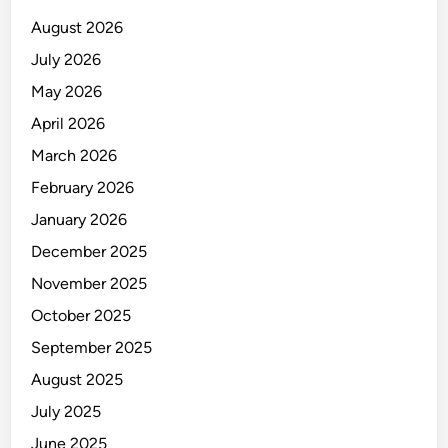
t
August 2026
e
July 2026
r
May 2026
a
n
April 2026
S
March 2026
u
February 2026
r
a
January 2026
b
December 2025
a
November 2025
y
a
October 2025
September 2025
August 2025
July 2025
June 2025