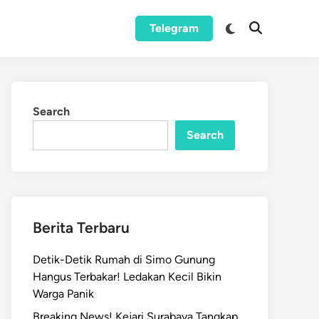
Switch
Telegram
Open
to
Search
dark
mode
Search
Search
Berita Terbaru
Detik-Detik Rumah di Simo Gunung
Hangus Terbakar! Ledakan Kecil Bikin
Warga Panik
Breaking News! Kejari Surabaya Tangkap