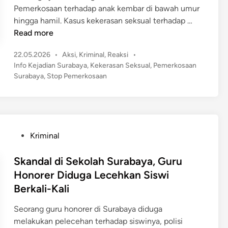
Pemerkosaan terhadap anak kembar di bawah umur
M
hingga hamil. Kasus kekerasan seksual terhadap …
I
Read more
R
P
22.05.2026
•
Aksi
,
Kriminal
,
Reaksi
•
I
o
Info Kejadian Surabaya
,
Kekerasan Seksual
,
Pemerkosaan
S
s
Surabaya
,
Stop Pemerkosaan
!
t
A
e
y
d
a
i
n
h
P
Kriminal
T
o
i
s
Skandal di Sekolah Surabaya, Guru
r
t
Honorer Diduga Lecehkan Siswi
i
e
Berkali-Kali
d
d
i
i
Seorang guru honorer di Surabaya diduga
S
n
melakukan pelecehan terhadap siswinya, polisi
u