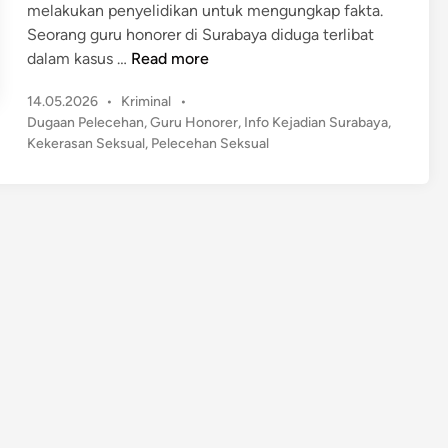
melakukan penyelidikan untuk mengungkap fakta.
r
Seorang guru honorer di Surabaya diduga terlibat
a
S
dalam kasus …
Read more
b
k
a
P
14.05.2026
•
Kriminal
•
a
y
o
Dugaan Pelecehan
,
Guru Honorer
,
Info Kejadian Surabaya
,
n
s
a
Kekerasan Seksual
,
Pelecehan Seksual
d
t
T
a
e
e
l
d
g
d
i
a
n
i
P
S
e
e
r
k
k
o
o
l
s
a
a
h
A
S