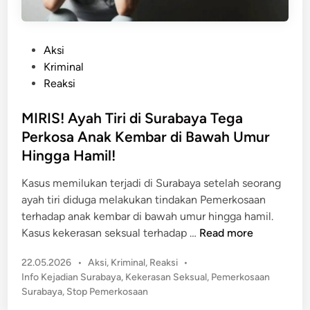
P
Aksi
o
Kriminal
s
Reaksi
t
e
MIRIS! Ayah Tiri di Surabaya Tega
d
Perkosa Anak Kembar di Bawah Umur
i
Hingga Hamil!
n
Kasus memilukan terjadi di Surabaya setelah seorang
ayah tiri diduga melakukan tindakan Pemerkosaan
terhadap anak kembar di bawah umur hingga hamil.
M
Kasus kekerasan seksual terhadap …
Read more
I
P
22.05.2026
•
Aksi
,
Kriminal
,
Reaksi
•
R
o
Info Kejadian Surabaya
,
Kekerasan Seksual
,
Pemerkosaan
I
s
Surabaya
,
Stop Pemerkosaan
S
t