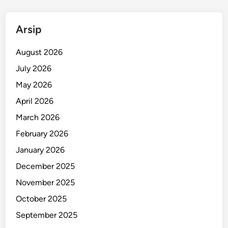
a
r
Arsip
d
i
August 2026
B
July 2026
a
May 2026
w
a
April 2026
h
March 2026
U
February 2026
m
u
January 2026
r
December 2025
H
November 2025
i
n
October 2025
g
September 2025
g