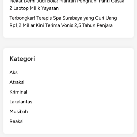
Nekat Demi Judi Bola! Mantan Penghuni Panti Gasak
T
2 Laptop Milik Yayasan
e
Terbongkar! Terapis Spa Surabaya yang Curi Uang
g
Rp1,2 Miliar Kini Terima Vonis 2,5 Tahun Penjara
a
P
e
r
k
Kategori
o
s
Aksi
a
Atraksi
A
Kriminal
n
a
Lakalantas
k
Musibah
K
Reaksi
e
m
b