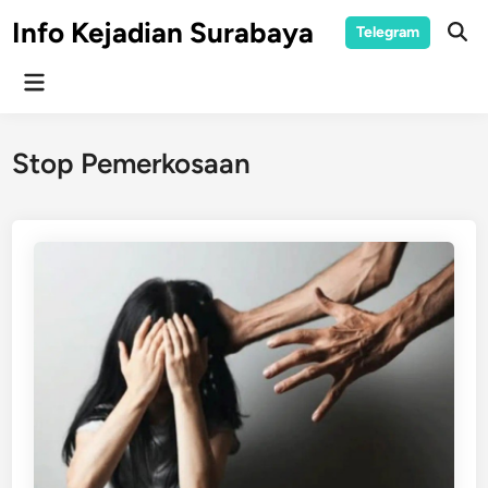
Skip
Info Kejadian Surabaya
Telegram
to
Ope
Sear
content
Main
Menu
Stop Pemerkosaan