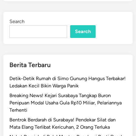
!
e
A
d
y
i
Search
n
a
Search
h
T
i
r
i
Berita Terbaru
d
i
Detik-Detik Rumah di Simo Gunung Hangus Terbakar!
S
Ledakan Kecil Bikin Warga Panik
u
Breaking News! Kejari Surabaya Tangkap Buron
r
Penipuan Modal Usaha Gula Rp10 Miliar, Pelariannya
a
Terhenti
b
a
Bentrok Berdarah di Surabaya! Pendekar Silat dan
y
Mata Elang Terlibat Kericuhan, 2 Orang Terluka
a