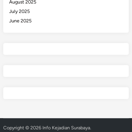
August 2025
a
H
July 2025
a
June 2025
m
i
l
!
Copyright © 2026
Info Kejadian Surabaya
.