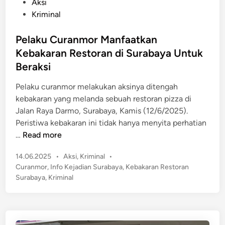
P
Aksi
o
Kriminal
s
t
Pelaku Curanmor Manfaatkan
e
Kebakaran Restoran di Surabaya Untuk
d
Beraksi
i
n
Pelaku curanmor melakukan aksinya ditengah
kebakaran yang melanda sebuah restoran pizza di
Jalan Raya Darmo, Surabaya, Kamis (12/6/2025).
Peristiwa kebakaran ini tidak hanya menyita perhatian
P
…
Read more
e
P
14.06.2025
•
Aksi
,
Kriminal
•
l
o
Curanmor
,
Info Kejadian Surabaya
,
Kebakaran Restoran
a
s
Surabaya
,
Kriminal
k
t
u
e
C
d
u
i