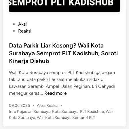
i
a
K
y
e
a
P
Aksi
n
R
o
Reaksi
j
a
s
e
k
t
Data Parkir Liar Kosong? Wali Kota
r
s
e
a
Surabaya Semprot PLT Kadishub, Soroti
a
d
n
Kinerja Dishub
s
i
S
a
n
Wali Kota Surabaya semprot PLT Kadishub gara-gara
u
,
tak tahu data parkir liar saat melakukan sidak di
r
W
kawasan Serambi Ampel, Jalan Pegirian. Eri Cahyadi
a
a
D
menegur keras …
Read more
b
r
a
a
g
P
09.06.2025
•
Aksi
,
Reaksi
•
t
y
a
o
Info Kejadian Surabaya
,
Kota Surabaya
,
PLT Kadishub
,
Wali
a
a
S
s
Kota Surabaya
,
Wali Kota Surabaya Semprot PLT
P
t
u
a