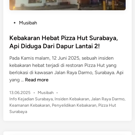
r
i
a
a
b
s
P
Musibah
a
i
o
y
J
s
Kebakaran Hebat Pizza Hut Surabaya,
a
u
t
U
Api Diduga Dari Dapur Lantai 2!
r
e
n
u
Pada Kamis malam, 12 Juni 2025, sebuah insiden
d
t
P
kebakaran hebat terjadi di restoran Pizza Hut yang
i
u
a
berlokasi di kawasan Jalan Raya Darmo, Surabaya. Api
n
k
r
K
yang …
Read more
B
k
e
e
i
P
13.06.2025
•
Musibah
•
b
r
r
o
Info Kejadian Surabaya
,
Insiden Kebakaran
,
Jalan Raya Darmo
,
a
a
s
R
Keamanan Kebakaran
,
Penyelidikan Kebakaran
,
Pizza Hut
k
k
t
Surabaya
e
a
s
e
s
r
i
d
m
a
i
i