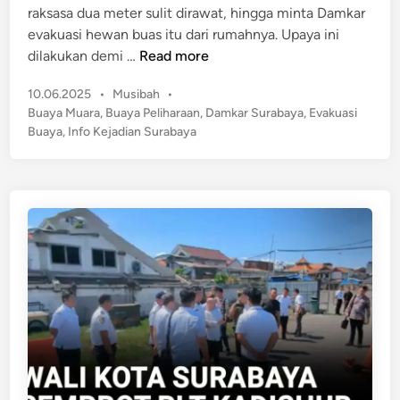
l
raksasa dua meter sulit dirawat, hingga minta Damkar
n
i
D
evakuasi hewan buas itu dari rumahnya. Upaya ini
K
n
i
T
dilakukan demi …
Read more
o
b
a
i
e
P
10.06.2025
•
Musibah
•
k
!
r
o
Buaya Muara
,
Buaya Peliharaan
,
Damkar Surabaya
,
Evakuasi
S
s
s
Buaya
,
Info Kejadian Surabaya
a
t
i
n
e
h
g
d
k
g
i
a
n
u
n
p
d
R
i
a
P
w
a
a
n
t
t
B
a
u