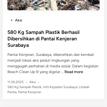
m
a
a
R
n
a
P
Aksi
i
u
o
s
p
s
580 Kg Sampah Plastik Berhasil
m
P
t
e
Dibersihkan di Pantai Kenjeran
u
e
,
Surabaya
l
d
J
u
i
Pantai Kenjeran, Surabaya, dibersihkan dan kembali
a
h
n
menjadi lokasi aksi peduli lingkungan yang
g
a
menggugah perhatian di media sosial. Dalam kegiatan
a
n
5
Beach Clean Up III yang digelar …
Read more
K
J
8
o
u
P
11.06.2025
•
Aksi
•
0
t
t
o
580 Kg Sampah Plastik
,
Info Kejadian Surabaya
,
Limbah
K
a
a
s
Pantai
,
Pantai Kenjeran
g
t
p
S
e
e
a
d