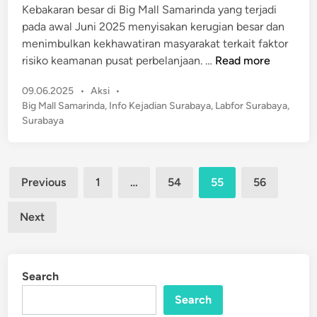
i
Kebakaran besar di Big Mall Samarinda yang terjadi
a
d
K
pada awal Juni 2025 menyisakan kerugian besar dan
k
i
o
menimbulkan kekhawatiran masyarakat terkait faktor
u
n
t
L
risiko keamanan pusat perbelanjaan. …
Read more
a
a
a
s
S
P
09.06.2025
•
Aksi
•
b
i
u
o
Big Mall Samarinda
,
Info Kejadian Surabaya
,
Labfor Surabaya
,
f
s
r
Surabaya
o
t
a
r
e
b
S
d
a
Posts
u
i
Previous
1
…
54
55
56
y
n
pagination
r
a
a
Next
S
b
e
a
m
y
p
Search
a
r
T
Search
o
e