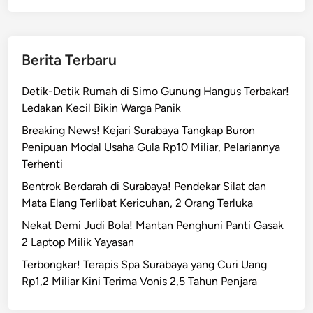
t
l
P
u
L
s
Berita Terbaru
T
u
K
r
Detik-Detik Rumah di Simo Gunung Hangus Terbakar!
a
i
Ledakan Kecil Bikin Warga Panik
d
T
i
Breaking News! Kejari Surabaya Tangkap Buron
i
s
Penipuan Modal Usaha Gula Rp10 Miliar, Pelariannya
t
h
Terhenti
i
u
k
Bentrok Berdarah di Surabaya! Pendekar Silat dan
b
A
Mata Elang Terlibat Kericuhan, 2 Orang Terluka
,
p
Nekat Demi Judi Bola! Mantan Penghuni Panti Gasak
S
i
2 Laptop Milik Yayasan
o
K
r
Terbongkar! Terapis Spa Surabaya yang Curi Uang
e
o
Rp1,2 Miliar Kini Terima Vonis 2,5 Tahun Penjara
b
t
a
i