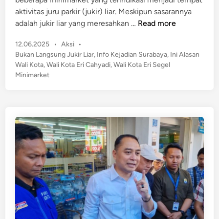
i
s
a
aktivitas juru parkir (jukir) liar. Meskipun sasarannya
n
a
y
I
adalah jukir liar yang meresahkan …
Read more
n
a
n
L
,
P
12.06.2025
•
Aksi
•
i
e
o
A
Bukan Langsung Jukir Liar
,
Info Kejadian Surabaya
,
Ini Alasan
A
b
s
Wali Kota
,
Wali Kota Eri Cahyadi
,
Wali Kota Eri Segel
p
l
i
t
Minimarket
i
a
h
e
D
s
d
i
a
i
d
n
n
u
W
g
a
a
l
D
i
a
K
r
o
i
t
D
a
a