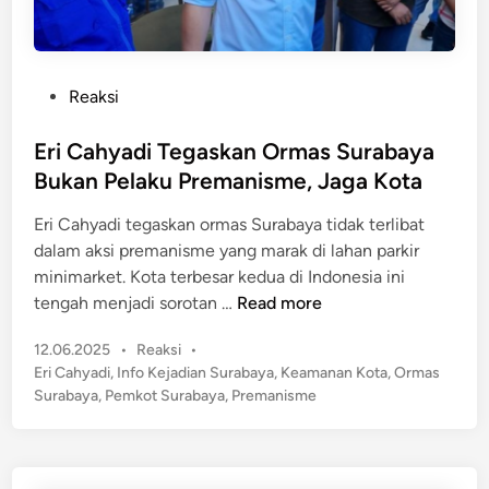
E
p
r
u
i
r
S
P
Reaksi
L
e
o
a
g
s
Eri Cahyadi Tegaskan Ormas Surabaya
n
e
t
Bukan Pelaku Premanisme, Jaga Kota
t
l
e
a
M
Eri Cahyadi tegaskan ormas Surabaya tidak terlibat
d
i
i
dalam aksi premanisme yang marak di lahan parkir
i
2
n
minimarket. Kota terbesar kedua di Indonesia ini
n
!
i
E
tengah menjadi sorotan …
Read more
m
r
a
P
12.06.2025
•
Reaksi
•
i
o
r
Eri Cahyadi
,
Info Kejadian Surabaya
,
Keamanan Kota
,
Ormas
C
s
Surabaya
,
Pemkot Surabaya
,
Premanisme
k
a
t
e
h
e
t
y
d
,
a
i