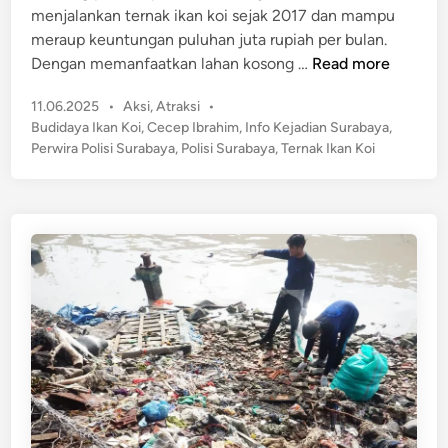
a
menjalankan ternak ikan koi sejak 2017 dan mampu
n
i
b
meraup keuntungan puluhan juta rupiah per bulan.
a
a
W
Dengan memanfaatkan lahan kosong …
Read more
r
y
o
a
P
11.06.2025
•
Aksi
,
Atraksi
•
w
B
o
Budidaya Ikan Koi
,
Cecep Ibrahim
,
Info Kejadian Surabaya
,
!
s
u
Perwira Polisi Surabaya
,
Polisi Surabaya
,
Ternak Ikan Koi
P
t
k
o
e
a
l
d
n
i
i
P
n
s
e
i
l
S
a
u
k
r
u
a
P
b
r
a
e
y