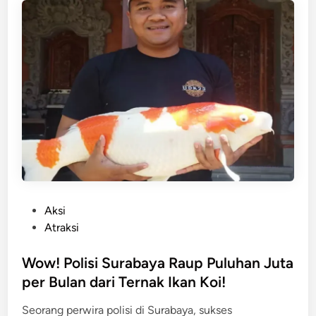
B
n
d
u
i
k
T
a
e
n
g
L
a
a
s
n
k
g
a
s
n
u
O
n
r
P
Aksi
g
m
o
Atraksi
J
a
s
u
s
t
Wow! Polisi Surabaya Raup Puluhan Juta
k
S
e
per Bulan dari Ternak Ikan Koi!
i
u
d
r
r
Seorang perwira polisi di Surabaya, sukses
i
L