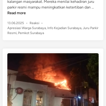
kalangan masyarakat. Mereka menilai kehadiran juru
n
a
W
parkir resmi mampu meningkatkan ketertiban dan …
k
a
Read more
a
r
r
P
13.06.2025
•
Reaksi
•
g
a
o
Apresiasi Warga Surabaya
,
Info Kejadian Surabaya
,
Juru Parkir
a
s
n
Resmi
,
Pemkot Surabaya
S
t
R
u
e
e
r
d
s
a
i
t
n
b
o
a
r
y
a
a
n
A
d
p
i
r
S
e
u
s