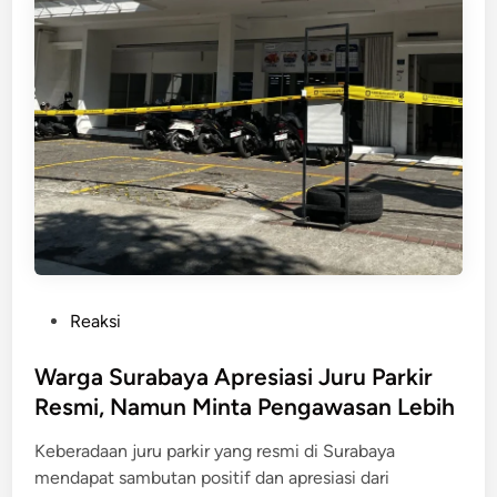
n
r
a
n
m
o
r
M
a
n
f
a
a
P
Reaksi
t
o
k
s
Warga Surabaya Apresiasi Juru Parkir
a
t
Resmi, Namun Minta Pengawasan Lebih
n
e
K
Keberadaan juru parkir yang resmi di Surabaya
d
e
mendapat sambutan positif dan apresiasi dari
i
b